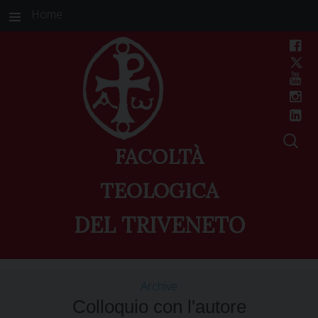
Home
FACOLTÀ
TEOLOGICA
DEL TRIVENETO
Skip
to
Archive
content
Colloquio con l'autore