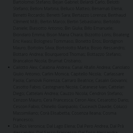
Bartolomei Stefano; Bejan Gabriel; Belardi Carlo; Belotti
Stefano; Belloni Martina; Belluco Matteo; Benamati Elena;
Benetti Riccardo; Benetti Sara; Bertazzo Lorenza; Berthaud
Clèment M.B.; Bertin Marco; Bertin Sebastiano; Bertoldo
Daniele; Biasiotto Antonio; Bin Giulia; Billo Emanuele;
Biondaro Emma; Bison Maria Chiara; Bizzotto Loris; Boateng
Eric Kwasi; Bolognesi Tommaso; Bonetto Eros; Bordignon
Mauro; Bortolini Silvia; Bortolotto Marta; Bosio Alessandro;
Bottaro Andrea; Bourquerod Thomas; Bottazzo Stefano;
Brancalion Nicola; Brumat Cristiano;
Cailotto Alex; Calabria Andrea; Canal Altafin Andrea; Cariolato
Giulio Antonio; Carlini Monica; Capitello Nicola; Carlassare
Paola; Carnovik Fiorenza; Carraro Beatrice; Casalin Giovanni;
Casotto Fabio; Castegnaro Nicola; Catanese Ivan; Cattelan
Diego; Cattelani Andrea; Cauzzo Nicola; Cendron Stefano;
Cenzon Mauro; Cera Francesca; Ceron Alex; Cesarotto Dario;
Cescon Fabio; Chinello Gianpaolo; Ciucevich Davide; Colucci
Massimiliano; Corà Elisabetta; Cosenza Ileana; Cosma
Francesco;
Da Ros Veronica; Dal Lago Elena; Dal Pero Andrea, Dal Prà
Alessandro, Dal Sasso Francesco; Dal Toso Alessandra;