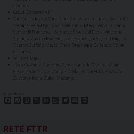
Claudio;
Urzuà Gonzalez A.E.;
Vanfiori Ludovico; Vania Christian; Vanin Cristiano; Vecchiato
Stefania; Velastegui Garcia Nelson Gustavo; Ventura Dario;
Venturelli Francesca; Veronese Silvia; Vial Elena; Vincitorio
Stefano; Vialetto Ivan; Vinciarelli Francesca; Visentin Filippo;
Visentin Stefano; Vitucci Maria Rita; Volpe Gerlando; Volpin
Riccardo;
Williams Mark;
Zago Giovanni; Zambrini Dario; Zanardo Martina; Zanin
Elena; Zanin Nicola; Zonta Fiorella; Zuccaretti Alessandro;
Zuccotto Ilenia; Zulian Massimo.
condividi su
F
P
T
X
L
W
T
E
P
a
i
h
i
h
e
m
r
c
n
r
n
a
l
a
i
e
t
e
k
t
e
i
n
RETE FTTR
b
e
a
e
s
g
l
t