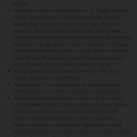
Michele;
Maccatrozzo Marina; Macè Baptiste C. P.; Maggiolo Marta;
Maietti Paola; Mancini Lorenzo; Manfroi Eddy; Mantoan
Matilde; Marcati Alberto; Marchioretto Dario; Marchiori
Nausicaa; Maringolo Denise; Martel Clenis; Martin Ilaria;
Massaro Christian; Mazzaro Pierpaola; Melato Nico; Melison
Alessandro; Meriggi Annalisa; Metello Alessandro; Mettifogo
Dalila; Michelutti Andrea; Milani Simone; Milizia Ferdinanda;
Miola Andrea; Montuori Giocondo; Morandini Luca; Moro
Nadia; Muntean Cristina Marilena; Mutuo Jonathan;
Nicolausig Andrea; Ngendandumwe Anicet Seht; Nicolis
Valeria; Nino Molero Luis Alfonso;
Ocello Mattia; Ocran Emmanuel Kofy; Orlando Marilisa;
Orlando Miriam; Oro Marta; Osti Bryan; Ortolan Bianca;
Paccanaro Silvia; Pacchin Enrico; Padovan Diego; Panato
Elisa; Panarelli Andrea; Panazzolo Francesca; Papa Antonio
Fabrizio; Parpinelli Valentina; Pastore Sara; Pastorello
Alberto; Patassini Massimiliano; Pellizzari Alessandro;
Pellizzari Sebastiano; Pentassuglia Angelo; Pigato Laura;
Pizzolato Adriano; Polito Tullio; Prandini Luisa Maria; Pennisi