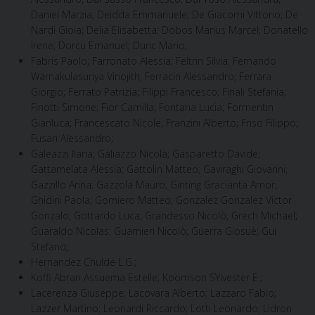
Daniel Marzia; Deidda Emmanuele; De Giacomi Vittorio; De
Nardi Gioia; Delia Elisabetta; Dobos Marius Marcel; Donatello
Irene; Dorcu Emanuel; Duric Mario;
Fabris Paolo; Farronato Alessia; Feltrin Silvia; Fernando
Warnakulasuriya Vinojith; Ferracin Alessandro; Ferrara
Giorgio; Ferrato Patrizia; Filippi Francesco; Finali Stefania;
Finotti Simone; Fior Camilla; Fontana Lucia; Formentin
Gianluca; Francescato Nicole; Franzini Alberto; Friso Filippo;
Fusari Alessandro;
Galeazzi Ilaria; Galiazzo Nicola; Gasparetto Davide;
Gattamelata Alessia; Gattolin Matteo; Gaviraghi Giovanni;
Gazzillo Anna; Gazzola Mauro; Ginting Gracianta Amor;
Ghidini Paola; Gomiero Matteo; Gonzalez Gonzalez Victor
Gonzalo; Gottardo Luca; Grandesso Nicolò; Grech Michael;
Guaraldo Nicolas; Guarnieri Nicolò; Guerra Giosuè; Gui
Stefano;
Hernandez Chulde L.G.;
Koffi Abran Assuema Estelle; Koomson SYlvester E.;
Lacerenza Giuseppe; Lacovara Alberto; Lazzaro Fabio;
Lazzer Martino; Leonardi Riccardo; Lotti Leonardo; Lidron