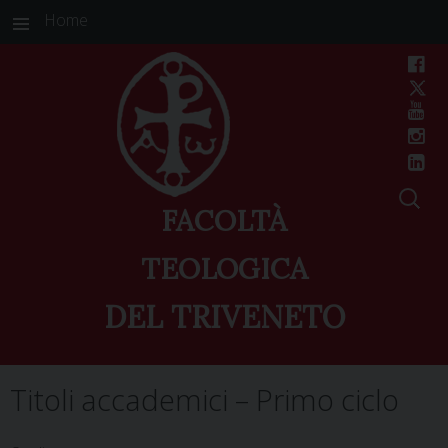
Home
FACOLTÀ
TEOLOGICA
DEL TRIVENETO
Skip
Titoli accademici – Primo ciclo
to
content