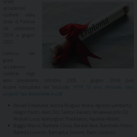
Gradi
accademici
conferiti dalla
sede di Padova
da settembre
2014 a giugno
2025.
L’elenco dei
gradi
accademici
conferiti negli
anni precedenti (ottobre 2005 – giugno 2014) può
essere consultato nel fascicolo
“FTTR 10 anni. Persone, idee,
progetti”
qui disponibile in pdf
.
Abriani Emanuela; Acosta Burguez Moira; Agostini Lamberto;
Allegro Paolo; Alves Dos Santos Raniery; Amakwaa John D.J;
Anzilutti Luca; Apetorgbor Thaddaeus; Aquilina Allister;
Baggio Marco; Banterle Cinzia; Baraldi Alice; Barichello Pietro;
Barletta Lorenzo; Barnabba Simone; Barro Lorenzo;