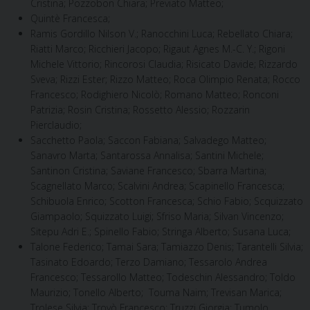
Cristina; Pozzobon Chiara; Previato Matteo;
Quintè Francesca;
Ramis Gordillo Nilson V.; Ranocchini Luca; Rebellato Chiara;
Riatti Marco; Ricchieri Jacopo; Rigaut Agnes M.-C. Y.; Rigoni
Michele Vittorio; Rincorosi Claudia; Risicato Davide; Rizzardo
Sveva; Rizzi Ester; Rizzo Matteo; Roca Olimpio Renata; Rocco
Francesco; Rodighiero Nicolò; Romano Matteo; Ronconi
Patrizia; Rosin Cristina; Rossetto Alessio; Rozzarin
Pierclaudio;
Sacchetto Paola; Saccon Fabiana; Salvadego Matteo;
Sanavro Marta; Santarossa Annalisa; Santini Michele;
Santinon Cristina; Saviane Francesco; Sbarra Martina;
Scagnellato Marco; Scalvini Andrea; Scapinello Francesca;
Schibuola Enrico; Scotton Francesca; Schio Fabio; Scquizzato
Giampaolo; Squizzato Luigi; Sfriso Maria; Silvan Vincenzo;
Sitepu Adri E.; Spinello Fabio; Stringa Alberto; Susana Luca;
Talone Federico; Tamai Sara; Tamiazzo Denis; Tarantelli Silvia;
Tasinato Edoardo; Terzo Damiano; Tessarolo Andrea
Francesco; Tessarollo Matteo; Todeschin Alessandro; Toldo
Maurizio; Tonello Alberto; Touma Naim; Trevisan Marica;
Trolese Silvia; Trovò Francesco; Truzzi Giorgia; Tumolo