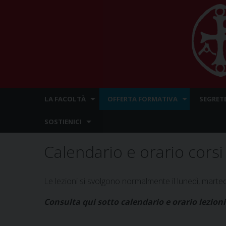
Skip
LA FACOLTÀ
OFFERTA FORMATIVA
SEGRET
to
content
SOSTIENICI
Calendario e orario corsi
Le lezioni si svolgono normalmente il lunedì, marte
Consulta qui sotto calendario e orario lezion