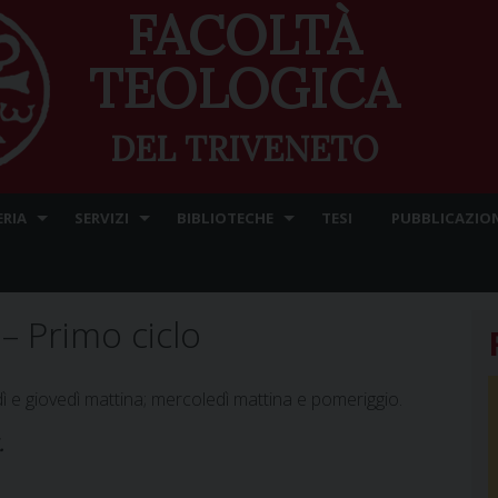
FACOLTÀ
TEOLOGICA
DEL TRIVENETO
ERIA
SERVIZI
BIBLIOTECHE
TESI
PUBBLICAZION
 – Primo ciclo
dì e giovedì mattina; mercoledì mattina e pomeriggio.
i.