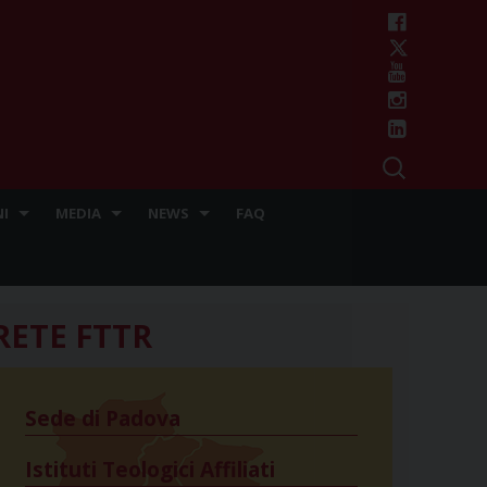
I
MEDIA
NEWS
FAQ
RETE FTTR
Sede di Padova
Istituti Teologici Affiliati