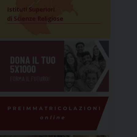
Istituti Superiori
di Scienze Religiose