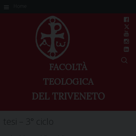
Home
FACOLTÀ
TEOLOGICA
DEL TRIVENETO
Skip
tesi – 3° ciclo
to
content