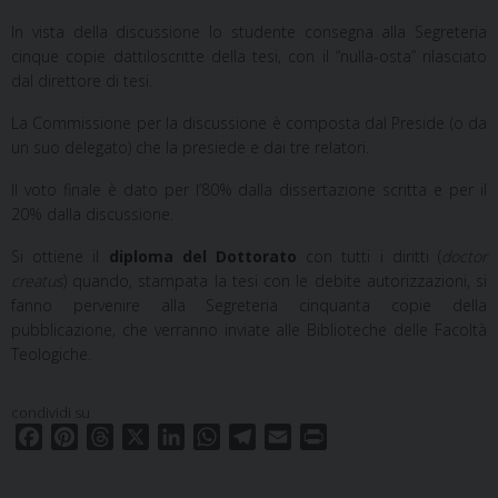
In vista della discussione lo studente consegna alla Segreteria
cinque copie dattiloscritte della tesi, con il “nulla-osta” rilasciato
dal direttore di tesi.
La Commissione per la discussione è composta dal Preside (o da
un suo delegato) che la presiede e dai tre relatori.
Il voto finale è dato per l’80% dalla dissertazione scritta e per il
20% dalla discussione.
Si ottiene il
diploma del Dottorato
con tutti i diritti (
doctor
creatus
) quando, stampata la tesi con le debite autorizzazioni, si
fanno pervenire alla Segreteria cinquanta copie della
pubblicazione, che verranno inviate alle Biblioteche delle Facoltà
Teologiche.
condividi su
F
P
T
X
L
W
T
E
P
a
i
h
i
h
e
m
r
c
n
r
n
a
l
a
i