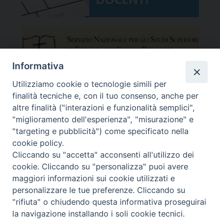
Informativa
Utilizziamo cookie o tecnologie simili per
finalità tecniche e, con il tuo consenso, anche per
altre finalità ("interazioni e funzionalità semplici",
"miglioramento dell'esperienza", "misurazione" e
"targeting e pubblicità") come specificato nella
cookie policy.
Cliccando su "accetta" acconsenti all'utilizzo dei
cookie. Cliccando su "personalizza" puoi avere
maggiori informazioni sui cookie utilizzati e
Facoltà Teologica del Triveneto
Copyright © Facoltà del Triveneto
personalizzare le tue preferenze. Cliccando su
Via del Seminario 7, 35122 Padova
"rifiuta" o chiudendo questa informativa proseguirai
Telefono: 049 664116 - Fax: 049 8785144
la navigazione installando i soli cookie tecnici.
Mail:
segreteria@fttr.it