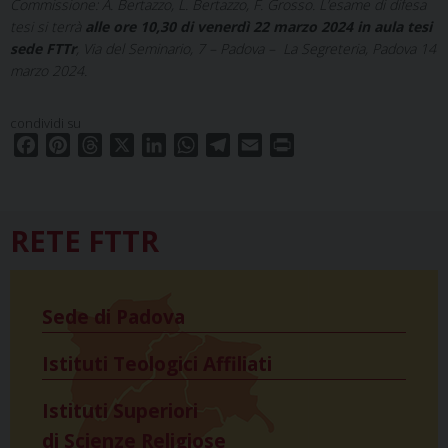
Commissione: A. Bertazzo, L. Bertazzo, F. Grosso. L’esame di difesa
tesi si terrà
alle ore 10,30 di venerdì 22 marzo 2024 in aula tesi
sede FTTr
, Via del Seminario, 7 – Padova – La Segreteria, Padova 14
marzo 2024.
condividi su
F
P
T
X
L
W
T
E
P
a
i
h
i
h
e
m
r
c
n
r
n
a
l
a
i
e
t
e
k
t
e
i
n
RETE FTTR
b
e
a
e
s
g
l
t
o
r
d
d
A
r
o
e
s
I
p
a
k
s
n
p
m
Sede di Padova
t
Istituti Teologici Affiliati
Istituti Superiori
di Scienze Religiose