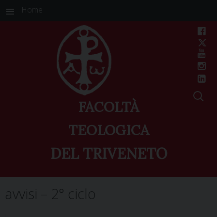
Home
FACOLTÀ
TEOLOGICA
DEL TRIVENETO
Skip
avvisi – 2° ciclo
to
content