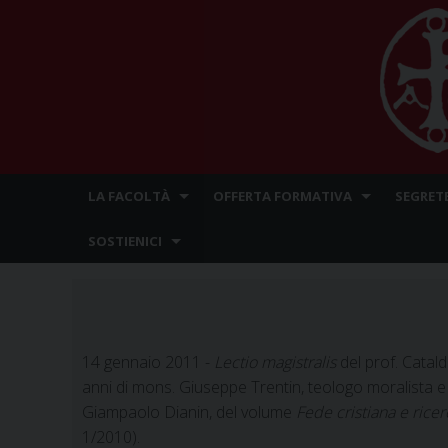
Skip
LA FACOLTÀ
OFFERTA FORMATIVA
SEGRET
to
content
SOSTIENICI
14 gennaio 2011 -
Lectio magistralis
del prof. Catald
anni di mons. Giuseppe Trentin, teologo moralista e
Giampaolo Dianin, del volume
Fede cristiana e rice
1/2010).