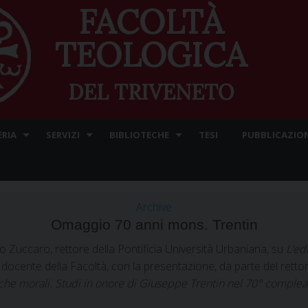
FACOLTÀ
TEOLOGICA
DEL TRIVENETO
ERIA
SERVIZI
BIBLIOTECHE
TESI
PUBBLICAZION
Archive
Omaggio 70 anni mons. Trentin
o Zuccaro, rettore della Pontificia Università Urbaniana, su
L’ed
 docente della Facoltà, con la presentazione, da parte del ret
rche morali. Studi in onore di Giuseppe Trentin nel 70° comple