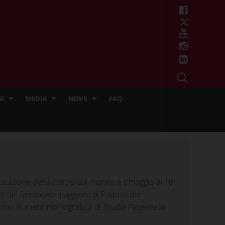
I
MEDIA
NEWS
FAQ
ucazione della coscienza morale
, e omaggio ai 70
tore del Seminario maggiore di Padova don
anno
, numero monografico di
Studia Patavina
(n.