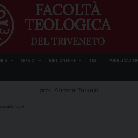
FACOLTÀ
TEOLOGICA
DEL TRIVENETO
ERIA
SERVIZI
BIBLIOTECHE
TESI
PUBBLICAZION
prof. Andrea Toniolo
 accademiche (
audio
).