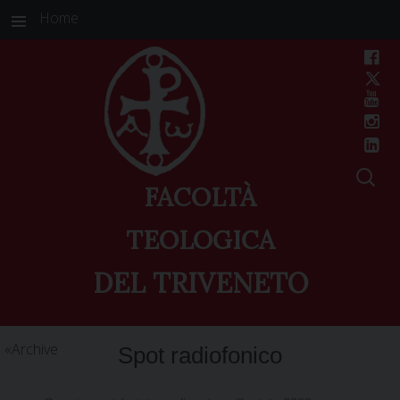
Home
FACOLTÀ
TEOLOGICA
DEL TRIVENETO
Skip
Archive
Spot radiofonico
to
content