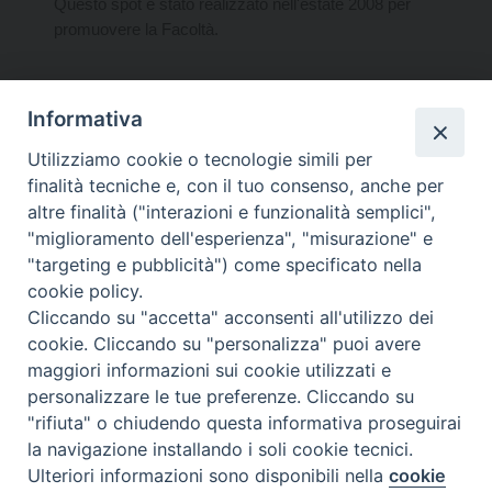
Questo spot è stato realizzato nell'estate 2008 per
promuovere la Facoltà.
Informativa
Durata: 30''
condividi su
Utilizziamo cookie o tecnologie simili per
F
P
T
X
L
W
T
E
P
finalità tecniche e, con il tuo consenso, anche per
a
i
h
i
h
e
m
r
altre finalità ("interazioni e funzionalità semplici",
c
n
r
n
a
l
a
i
"miglioramento dell'esperienza", "misurazione" e
e
t
e
k
t
e
i
n
"targeting e pubblicità") come specificato nella
b
e
a
e
s
g
l
t
cookie policy.
o
r
d
d
A
r
Cliccando su "accetta" acconsenti all'utilizzo dei
Facoltà Teologica del Triveneto
Copyright © Facoltà del Triveneto
o
e
s
I
p
a
cookie. Cliccando su "personalizza" puoi avere
Via del Seminario 7, 35122 Padova
k
s
n
p
m
maggiori informazioni sui cookie utilizzati e
Telefono: 049 664116 - Fax: 049 8785144
t
personalizzare le tue preferenze. Cliccando su
Mail:
segreteria@fttr.it
"rifiuta" o chiudendo questa informativa proseguirai
la navigazione installando i soli cookie tecnici.
Ulteriori informazioni sono disponibili nella
cookie
Preferenze Cookie