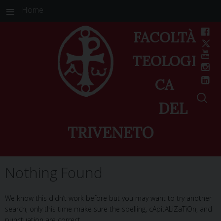
Home
FACOLTÀ
TEOLOGI
CA
DEL
TRIVENETO
Skip
Nothing Found
to
content
We know this didn’t work before but you may want to try another
search, only this time make sure the spelling, cApitALiZaTiOn, and
punctuation are correct.