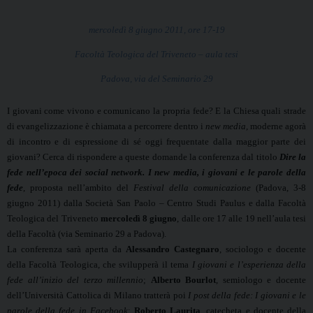
mercoledì 8 giugno 2011, ore 17-19
Facoltà Teologica del Triveneto – aula tesi
Padova, via del Seminario 29
I giovani come vivono e comunicano la propria fede? E la Chiesa quali strade
di evangelizzazione è chiamata a percorrere dentro i
new media
, moderne agorà
di incontro e di espressione di sé oggi frequentate dalla maggior parte dei
giovani? Cerca di rispondere a queste domande la conferenza dal titolo
Dire la
fede nell’epoca dei social network. I new media, i giovani e le parole della
fede
, proposta nell’ambito del
Festival della comunicazione
(Padova, 3-8
giugno 2011) dalla Società San Paolo – Centro Studi Paulus e dalla Facoltà
Teologica del Triveneto
mercoledì 8 giugno
, dalle ore 17 alle 19 nell’aula tesi
della Facoltà (via Seminario 29 a Padova).
La conferenza sarà aperta da
Alessandro Castegnaro
, sociologo e docente
della Facoltà Teologica, che svilupperà il tema
I giovani e l’esperienza della
fede all’inizio del terzo millennio
;
Alberto Bourlot
, semiologo e docente
dell’Università Cattolica di Milano tratterà poi
I post della fede: I giovani e le
parole della fede in Facebook
;
Roberto Laurita
, catecheta e docente della