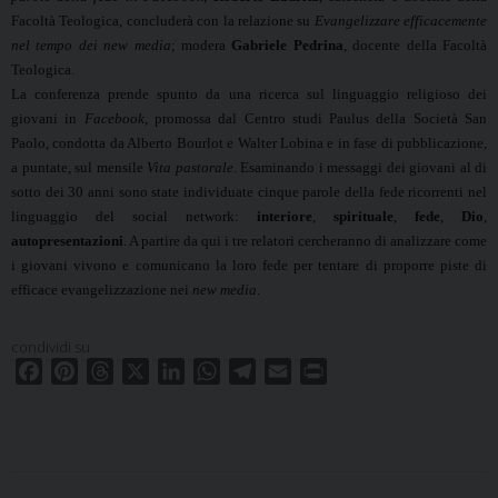
Facoltà Teologica, concluderà con la relazione su
Evangelizzare efficacemente
nel tempo dei new media
; modera
Gabriele Pedrina
, docente della Facoltà
Teologica.
La conferenza prende spunto da una ricerca sul linguaggio religioso dei
giovani in
Facebook
, promossa dal Centro studi Paulus della Società San
Paolo, condotta da Alberto Bourlot e Walter Lobina e in fase di pubblicazione,
a puntate, sul mensile
Vita pastorale
. Esaminando i messaggi dei giovani al di
sotto dei 30 anni sono state individuate cinque parole della fede ricorrenti nel
linguaggio del social network:
interiore
,
spirituale
,
fede
,
Dio
,
autopresentazioni
. A partire da qui i tre relatori cercheranno di analizzare come
i giovani vivono e comunicano la loro fede per tentare di proporre piste di
efficace evangelizzazione nei
new media
.
condividi su
F
P
T
X
L
W
T
E
P
a
i
h
i
h
e
m
r
c
n
r
n
a
l
a
i
e
t
e
k
t
e
i
n
b
e
a
e
s
g
l
t