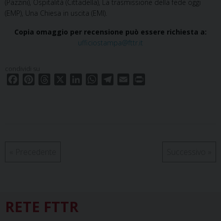
(Pazzini), Ospitalità (Cittadella), La trasmissione della fede oggi
(EMP), Una Chiesa in uscita (EMI).
Copia omaggio per recensione può essere richiesta a:
ufficiostampa@fttr.it
condividi su
F
P
T
X
L
W
T
E
P
a
i
h
i
h
e
m
r
c
n
r
n
a
l
a
i
e
t
e
k
t
e
i
n
b
e
a
e
s
g
l
t
o
r
d
d
A
r
o
e
s
I
p
a
«
Precedente
Successivo
»
k
s
n
p
m
t
RETE FTTR