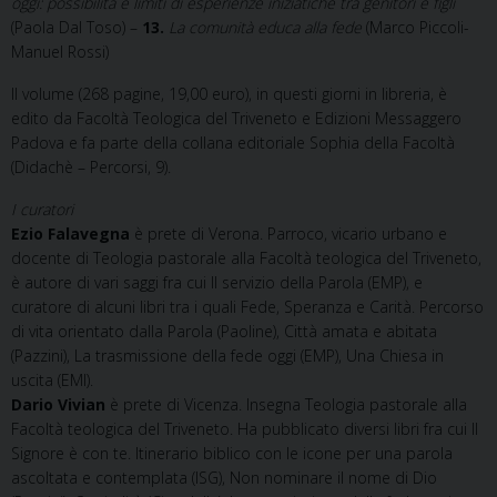
oggi: possibilità e limiti di esperienze iniziatiche tra genitori e figli
(Paola Dal Toso) –
13.
La comunità educa alla fede
(Marco Piccoli-
Manuel Rossi)
Il volume (268 pagine, 19,00 euro), in questi giorni in libreria, è
edito da Facoltà Teologica del Triveneto e Edizioni Messaggero
Padova e fa parte della collana editoriale Sophia della Facoltà
(Didachè – Percorsi, 9).
I curatori
Ezio Falavegna
è prete di Verona. Parroco, vicario urbano e
docente di Teologia pastorale alla Facoltà teologica del Triveneto,
è autore di vari saggi fra cui Il servizio della Parola (EMP), e
curatore di alcuni libri tra i quali Fede, Speranza e Carità. Percorso
di vita orientato dalla Parola (Paoline), Città amata e abitata
(Pazzini), La trasmissione della fede oggi (EMP), Una Chiesa in
uscita (EMI).
Dario Vivian
è prete di Vicenza. Insegna Teologia pastorale alla
Facoltà teologica del Triveneto. Ha pubblicato diversi libri fra cui Il
Signore è con te. Itinerario biblico con le icone per una parola
ascoltata e contemplata (ISG), Non nominare il nome di Dio