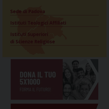
Sede di Padova
Istituti Teologici Affiliati
Istituti Superiori
di Scienze Religiose