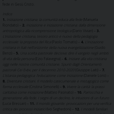
fede in Gesù Cristo.
Indice
1.
Iniziazione cristiana: la comunità educa alla fede
(Manuela
Riondato) –
2.
Iniziazione e iniziazione cristiana: dalla dimensione
antropologica alla ricomprensione teologica
(Dario Vivian) –
3.
L’iniziazione cristiana, tesoro antico e nuovo della pedagogia
ecclesiale: la proposta del Rica
(Paolo Tomatis) –
4.
L’iniziazione
cristiana in Itali nell’orizzonte della nuova evangelizzazione
(Guido
Benzi) –
5.
Una scelta pastorale decisiva: dire il vangelo negli ambiti
di vita della persona
(Ezio Falavegna) –
6.
Iniziare alla vita cristiana
oggi nelle nostre comunità cristiane. Spunti dagli Orientamenti
pastorali Cei Evbv, per il decennio 2010-2020
(Giusppe Laiti) –
7.
L’istanza pedagogica: l’educazione come iniziazione
(Daniele Loro) –
8.
Diventare cristiani. Il modello catecumenale e mistagogico come
forma ecclesiale
(Cristina Simonelli) –
9.
Vivere la carità: la prassi
caritativa come iniziazione
(Matteo Pasinato) –
10.
Parrocchia e
generazione alla fede. I segni di un declino, le intuizioni di un futuro
(Luca Bressan) –
11.
Il mondo giovanile: provocazioni per una verifica
critica dei processi iniziatici
(Ivo Seghedoni) –
12.
I modelli familiari