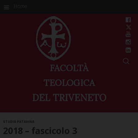
Home
FACOLTÀ
TEOLOGICA
DEL TRIVENETO
Skip
STUDIA PATAVINA
to
2018 – fascicolo 3
content