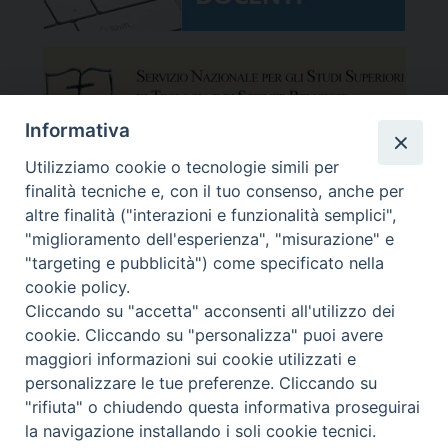
Informativa
Utilizziamo cookie o tecnologie simili per
finalità tecniche e, con il tuo consenso, anche per
altre finalità ("interazioni e funzionalità semplici",
"miglioramento dell'esperienza", "misurazione" e
"targeting e pubblicità") come specificato nella
cookie policy.
Cliccando su "accetta" acconsenti all'utilizzo dei
cookie. Cliccando su "personalizza" puoi avere
maggiori informazioni sui cookie utilizzati e
Facoltà Teologica del Triveneto
Copyright © Facoltà del Triveneto
personalizzare le tue preferenze. Cliccando su
Via del Seminario 7, 35122 Padova
"rifiuta" o chiudendo questa informativa proseguirai
Telefono: 049 664116 - Fax: 049 8785144
la navigazione installando i soli cookie tecnici.
Mail:
segreteria@fttr.it