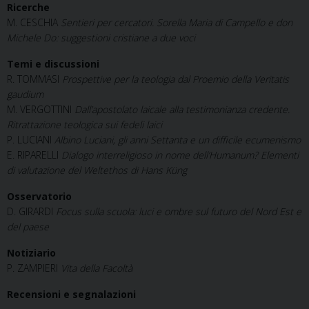
Ricerche
M. CESCHIA
Sentieri per cercatori. Sorella Maria di Campello e don
Michele Do: suggestioni cristiane a due voci
Temi e discussioni
R. TOMMASI
Prospettive per la teologia dal Proemio della Veritatis
gaudium
M. VERGOTTINI
Dall’apostolato laicale alla testimonianza credente.
Ritrattazione teologica sui fedeli laici
P. LUCIANI
Albino Luciani, gli anni Settanta e un difficile ecumenismo
E. RIPARELLI
Dialogo interreligioso in nome dell’Humanum? Elementi
di valutazione del Weltethos di Hans Küng
Osservatorio
D. GIRARDI
Focus sulla scuola: luci e ombre sul futuro del Nord Est e
del paese
Notiziario
P. ZAMPIERI
Vita della Facoltà
Recensioni e segnalazioni