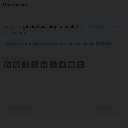
Libri ricevuti
In allegato
gli abstract degli articoli (
StPat 3-2018 indice e
abstract ►
)
Leggi
l’articolo di presentazione del fascicolo 3/2018
►
condividi su
F
P
T
X
L
W
T
E
P
a
i
h
i
h
e
m
r
c
n
r
n
a
l
a
i
e
t
e
k
t
e
i
n
b
e
a
e
s
g
l
t
o
r
d
d
A
r
o
e
s
I
p
a
«
Precedente
Successivo
»
k
s
n
p
m
t