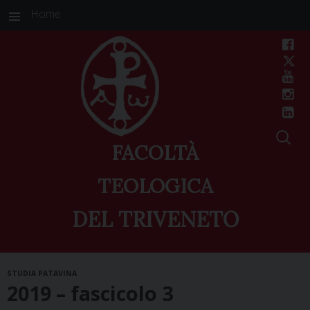
Home
FACOLTÀ
TEOLOGICA
DEL TRIVENETO
Skip
STUDIA PATAVINA
to
2019 – fascicolo 3
content