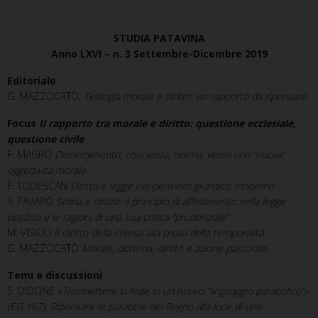
STUDIA PATAVINA
Anno LXVI – n. 3 Settembre-Dicembre 2019
Editoriale
G. MAZZOCATO,
Teologia morale e diritto: un rapporto da ripensare
Focus
Il rapporto tra morale e diritto: questione ecclesiale,
questione civile
F. MAGRO
Discernimento, coscienza, norma: verso una “nuova”
oggettività morale
F. TODESCAN
Diritto e legge nel pensiero giuridico moderno
A. FAVARO
Storia e diritto: il principio di affidamento nella legge
positiva e le ragioni di una sua critica “prudenziale”
M. VISIOLI
Il diritto della chiesa alla prova della temporalità
G. MAZZOCATO
Morale, dottrina, diritto e azione pastorale
Temi e discussioni
S. DIDONE
«Trasmettere la fede in un nuovo “linguaggio parabolico”»
(EG 167). Ripensare le parabole del Regno alla luce di una