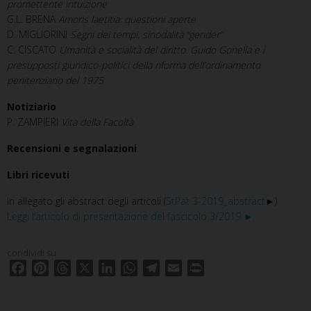
promettente intuizione
G.L. BRENA
Amoris laetitia: questioni aperte
D. MIGLIORINI
Segni dei tempi, sinodalità “gender”
C. CISCATO
Umanità e socialità del diritto. Guido Gonella e i
presupposti giuridico-politici della riforma dell’ordinamento
penitenziario del 1975
Notiziario
P. ZAMPIERI
Vita della Facoltà
Recensioni e segnalazioni
Libri ricevuti
In allegato gli abstract degli articoli (
StPat 3-2019_abstract
►)
Leggi l’articolo di presentazione del fascicolo 3/2019 ►
condividi su
F
P
T
X
L
W
T
E
P
a
i
h
i
h
e
m
r
c
n
r
n
a
l
a
i