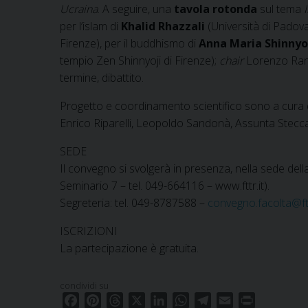
Ucraina
. A seguire, una
tavola rotonda
sul tema
per l’islam di
Khalid Rhazzali
(Università di Padova
Firenze), per il buddhismo di
Anna Maria Shinnyo
tempio Zen Shinnyoji di Firenze);
chair
Lorenzo Ranie
termine, dibattito.
Progetto e coordinamento scientifico sono a cura
Enrico Riparelli, Leopoldo Sandonà, Assunta Stecca
SEDE
Il convegno si svolgerà in presenza, nella sede dell
Seminario 7 – tel. 049-664116 – www.fttr.it).
Segreteria: tel. 049-8787588 –
convegno.facolta@ftt
ISCRIZIONI
La partecipazione è gratuita.
condividi su
F
P
T
X
L
W
T
E
P