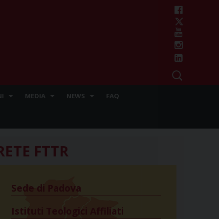
I
MEDIA
NEWS
FAQ
RETE FTTR
Sede di Padova
Istituti Teologici Affiliati