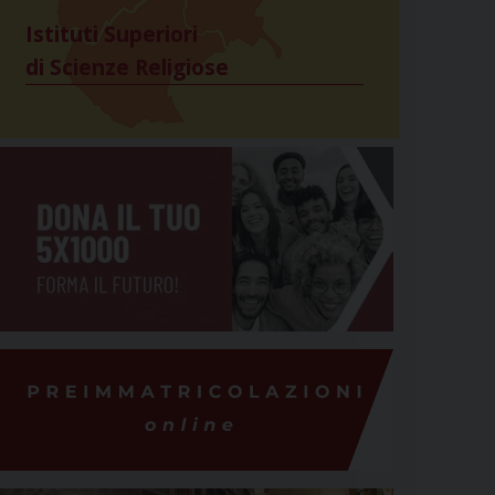
Istituti Superiori
di Scienze Religiose