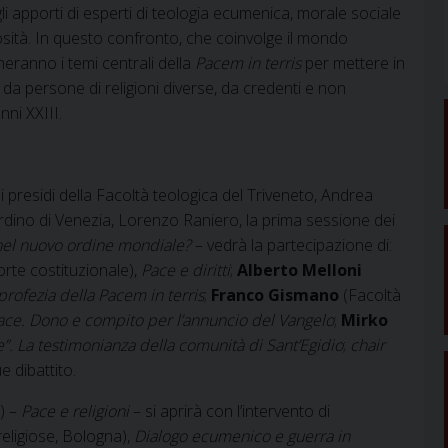
 apporti di esperti di teologia ecumenica, morale sociale
giosità. In questo confronto, che coinvolge il mondo
heranno i temi centrali della
Pacem in terris
per mettere in
a persone di religioni diverse, da credenti e non
ni XXIII.
dei presidi della Facoltà teologica del Triveneto, Andrea
ardino di Venezia, Lorenzo Raniero, la prima sessione dei
 nel nuovo ordine mondiale?
– vedrà la partecipazione di:
rte costituzionale),
Pace e diritti
;
Alberto Melloni
rofezia della Pacem in terris
;
Franco Gismano
(Facoltà
pace. Dono e compito per l’annuncio del Vangelo
;
Mirko
”. La testimonianza della comunità di Sant’Egidio
;
chair
e dibattito.
) –
Pace e religioni
– si aprirà con l’intervento di
eligiose, Bologna),
Dialogo ecumenico e guerra in