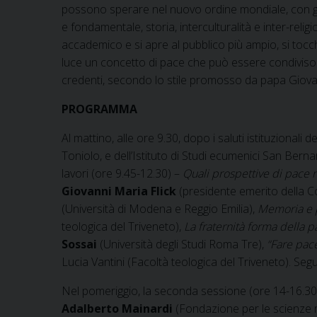
possono sperare nel nuovo ordine mondiale, con gli
e fondamentale, storia, interculturalità e inter-reli
accademico e si apre al pubblico più ampio, si tocc
luce un concetto di pace che può essere condiviso d
credenti, secondo lo stile promosso da papa Giovan
PROGRAMMA
Al mattino, alle ore 9.30, dopo i saluti istituzionali 
Toniolo, e dell’Istituto di Studi ecumenici San Bern
lavori (ore 9.45-12.30) –
Quali prospettive di pace
Giovanni Maria Flick
(presidente emerito della Co
(Università di Modena e Reggio Emilia),
Memoria e p
teologica del Triveneto),
La fraternità forma della 
Sossai
(Università degli Studi Roma Tre),
“Fare pace
Lucia Vantini (Facoltà teologica del Triveneto). Segu
Nel pomeriggio, la seconda sessione (ore 14-16.30
Adalberto Mainardi
(Fondazione per le scienze r