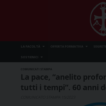
Skip
LA FACOLTÀ
OFFERTA FORMATIVA
SEGRET
to
content
SOSTIENICI
COMUNICATI STAMPA
La pace, “anelito profo
tutti i tempi”. 60 anni 
COMUNICATO STAMPA 15/2023