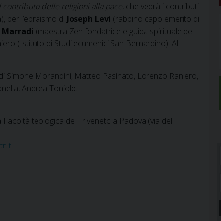
Il contributo delle religioni alla pace
, che vedrà i contributi
), per l’ebraismo di
Joseph Levi
(rabbino capo emerito di
 Marradi
(maestra Zen fondatrice e guida spirituale del
ro (Istituto di Studi ecumenici San Bernardino). Al
 di Simone Morandini, Matteo Pasinato, Lorenzo Raniero,
nella, Andrea Toniolo.
a Facoltà teologica del Triveneto a Padova (via del
r.it