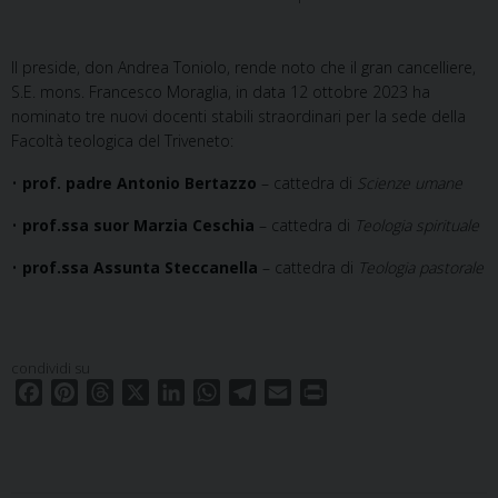
Il preside, don Andrea Toniolo, rende noto che il gran cancelliere,
S.E. mons. Francesco Moraglia, in data 12 ottobre 2023 ha
nominato tre nuovi docenti stabili straordinari per la sede della
Facoltà teologica del Triveneto:
•
prof. padre Antonio Bertazzo
– cattedra di
Scienze umane
•
prof.ssa suor Marzia Ceschia
– cattedra di
Teologia spirituale
•
prof.ssa Assunta Steccanella
– cattedra di
Teologia pastorale
condividi su
F
P
T
X
L
W
T
E
P
a
i
h
i
h
e
m
r
c
n
r
n
a
l
a
i
e
t
e
k
t
e
i
n