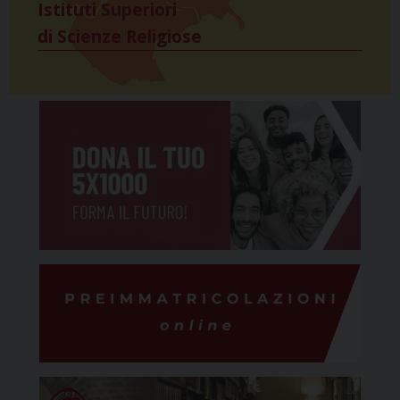
Istituti Superiori
di Scienze Religiose