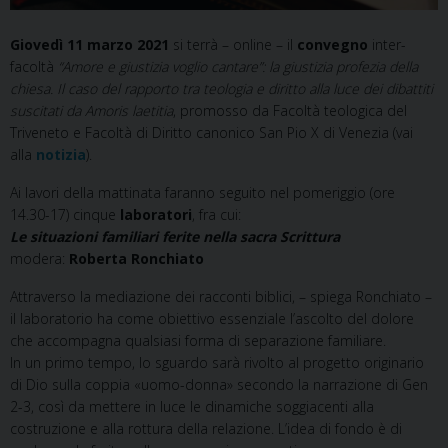
Giovedì 11 marzo 2021
si terrà – online – il
convegno
inter-
facoltà
“Amore e giustizia voglio cantare”: la giustizia profezia della
chiesa. Il caso del rapporto tra teologia e diritto alla luce dei dibattiti
suscitati da Amoris laetitia
, promosso da Facoltà teologica del
Triveneto e Facoltà di Diritto canonico San Pio X di Venezia (vai
alla
notizia
).
Ai lavori della mattinata faranno seguito nel pomeriggio (ore
14.30-17) cinque
laboratori
, fra cui:
Le situazioni familiari ferite nella sacra Scrittura
modera:
Roberta Ronchiato
Attraverso la mediazione dei racconti biblici, – spiega Ronchiato –
il laboratorio ha come obiettivo essenziale l’ascolto del dolore
che accompagna qualsiasi forma di separazione familiare.
In un primo tempo, lo sguardo sarà rivolto al progetto originario
di Dio sulla coppia «uomo-donna» secondo la narrazione di Gen
2-3, così da mettere in luce le dinamiche soggiacenti alla
costruzione e alla rottura della relazione. L’idea di fondo è di