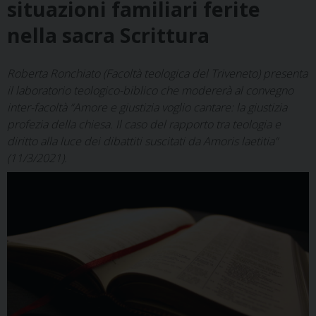
situazioni familiari ferite
nella sacra Scrittura
Roberta Ronchiato (Facoltà teologica del Triveneto) presenta
il laboratorio teologico-biblico che modererà al convegno
inter-facoltà “Amore e giustizia voglio cantare: la giustizia
profezia della chiesa. Il caso del rapporto tra teologia e
diritto alla luce dei dibattiti suscitati da Amoris laetitia”
(11/3/2021).