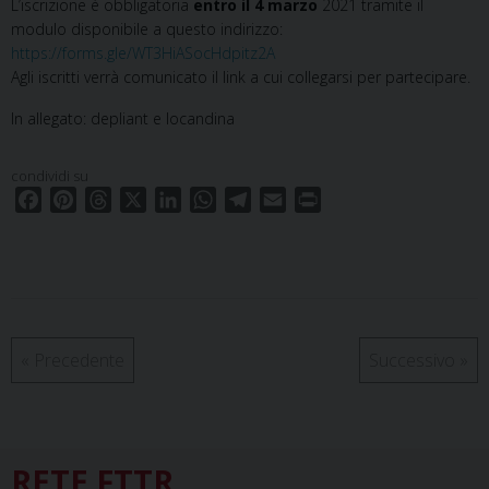
L’iscrizione è obbligatoria
entro il 4 marzo
2021 tramite il
modulo disponibile a questo indirizzo:
https://forms.gle/WT3HiASocHdpitz2A
Agli iscritti verrà comunicato il link a cui collegarsi per partecipare.
In allegato: depliant e locandina
condividi su
F
P
T
X
L
W
T
E
P
a
i
h
i
h
e
m
r
c
n
r
n
a
l
a
i
e
t
e
k
t
e
i
n
b
e
a
e
s
g
l
t
o
r
d
d
A
r
o
e
s
I
p
a
«
Precedente
Successivo
»
k
s
n
p
m
t
RETE FTTR