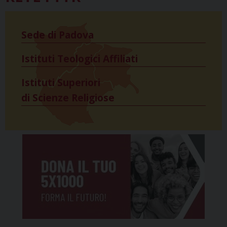
Sede di Padova
Istituti Teologici Affiliati
Istituti Superiori
di Scienze Religiose