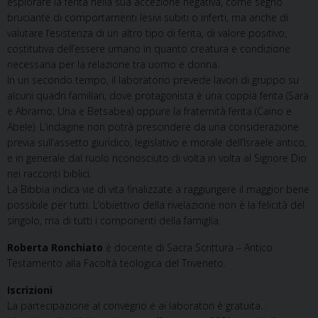
esplorare la ferita nella sua accezione negativa, come segno
bruciante di comportamenti lesivi subiti o inferti, ma anche di
valutare l’esistenza di un altro tipo di ferita, di valore positivo,
costitutiva dell’essere umano in quanto creatura e condizione
necessaria per la relazione tra uomo e donna.
In un secondo tempo, il laboratorio prevede lavori di gruppo su
alcuni quadri familiari, dove protagonista è una coppia ferita (Sara
e Abramo; Uria e Betsabea) oppure la fraternità ferita (Caino e
Abele). L’indagine non potrà prescindere da una considerazione
previa sull’assetto giuridico, legislativo e morale dell’Israele antico,
e in generale dal ruolo riconosciuto di volta in volta al Signore Dio
nei racconti biblici.
La Bibbia indica vie di vita finalizzate a raggiungere il maggior bene
possibile per tutti. L’obiettivo della rivelazione non è la felicità del
singolo, ma di tutti i componenti della famiglia.
Roberta Ronchiato
è docente di Sacra Scrittura – Antico
Testamento alla Facoltà teologica del Triveneto.
Iscrizioni
La partecipazione al convegno e ai laboratori è gratuita.