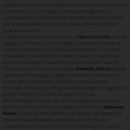
esperienze e acquisizioni si dipana il focus della rivista: attraverso
il confronto con alcune figure e pratiche paradigmatiche, e
considerando le possibilità offerte dal diritto canonico, mette in
luce la presenza delle donne nella chiesa e dà voce ad alcuni
fronti ancora aperti.
La riflessione si apre con il contributo di
Marzia Ceschia
(Facoltà
teologica del Triveneto), che considera il complesso insieme di
ricerche e di pensieri in cui, nell’Italia del Novecento, si è andato
strutturando il movimento femminile cristiano, con particolare
attenzione alla figura di Ivana Ceresa (
La pratica della “Sororità”:
l’ispirazione di Ivana Ceresa
). La biblista
Marinella Perroni
guarda
alla riflessione teologica sviluppata dalle donne evidenziando lo
stretto legame fra pensiero cristiano ed emancipazione
femminile, che ha reso le donne da semplici oggetti a soggetti del
pensiero teologico (
Le molte teologie delle donne
).
Ma, in definitiva, le donne oggi sono protagoniste nella chiesa?
Intorno a questa domanda si sviluppa il contributo di
Alphonse
Borras
(consultore della Segreteria del Sinodo), che struttura la
riflessione nella prospettiva del diritto canonico (
Donne
protagoniste nella chiesa? Alcuni risvolti ecclesiologici e canonici
).