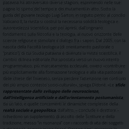
patavina ha attraversato diverse stagioni, esprimendo nelle sue
pagine lo spirito del tempo e dei mutamenti in atto. Sotto la
guida del giovane teologo Luigi Sartori, in seguito perito al concilio
Vaticano II, la rivista si costruì la necessaria solidità teologica e
autorevolezza scientifica, per poi aprirsi, dall’originario
fondamento sulla filosofia e la teologia, al nuovo orizzonte delle
scienze religiose e stimolare il dialogo fra i saperi. Dal 2005, con la
nascita della Facoltà teologica (di orientamento pastorale o
“pratico”), di cui Studia patavina è divenuta la rivista scientifica, il
cambio di linea editoriale l’ha spostata verso un nuovo intento
programmatico, più marcatamente ecclesiale, ovvero «contribuire
più esplicitamente alla formazione teologica e alla vita pastorale
delle chiese del Triveneto, senza perdere l’attenzione nei confronti
del più ampio contesto socio-culturale», spiega Didonè. «Le
sfide
rappresentate dallo sviluppo delle neuroscienze,
dall’intelligenza artificiale e dall’orientamento postumanista
,
da un lato, e quelle concernenti le dinamiche complesse della
realtà sociale e geopolitica
, dall’altro, – conclude il direttore –
richiedono un supplemento di ascolto delle Scritture e della
tradizione, messo “in risonanza” con i racconti di vita dei soggetti