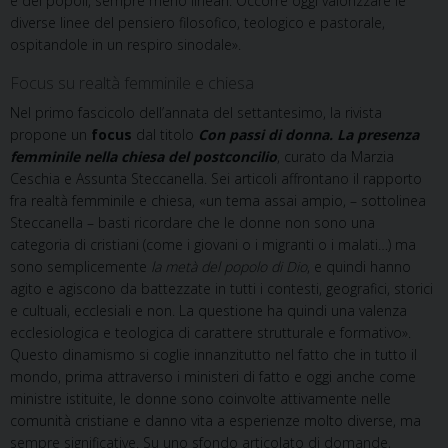
e dei popoli, sempre meno lineari. Occorre oggi valorizzare le
diverse linee del pensiero filosofico, teologico e pastorale,
ospitandole in un respiro sinodale».
Focus su realtà femminile e chiesa
Nel primo fascicolo dell’annata del settantesimo, la rivista
propone un
focus
dal titolo
Con passi di donna. La presenza
femminile nella chiesa del postconcilio
, curato da Marzia
Ceschia e Assunta Steccanella. Sei articoli affrontano il rapporto
fra realtà femminile e chiesa, «un tema assai ampio, – sottolinea
Steccanella – basti ricordare che le donne non sono una
categoria di cristiani (come i giovani o i migranti o i malati…) ma
sono semplicemente
la metà del popolo di Dio
, e quindi hanno
agito e agiscono da battezzate in tutti i contesti, geografici, storici
e cultuali, ecclesiali e non. La questione ha quindi una valenza
ecclesiologica e teologica di carattere strutturale e formativo».
Questo dinamismo si coglie innanzitutto nel fatto che in tutto il
mondo, prima attraverso i ministeri di fatto e oggi anche come
ministre istituite, le donne sono coinvolte attivamente nelle
comunità cristiane e danno vita a esperienze molto diverse, ma
sempre significative. Su uno sfondo articolato di domande,