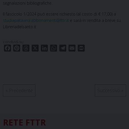
segnalazioni bibliografiche.
Il fascicolo 1/2024 può essere richiesto (al costo di € 17,00) a
studiapatavina.abbonamenti@fttr.it
e sarà in vendita a breve su
Libreriadelsanto.it
condividi su
F
P
T
X
L
W
T
E
P
a
i
h
i
h
e
m
r
c
n
r
n
a
l
a
i
e
t
e
k
t
e
i
n
b
e
a
e
s
g
l
t
o
r
d
d
A
r
o
e
s
I
p
a
«
Precedente
Successivo
»
k
s
n
p
m
t
RETE FTTR