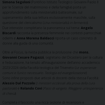
Simona Segoloni
(Pontificio Istituto Teologico Giovanni Paolo II
per le Scienze del matrimonio e della famiglia) porta un
approfondimento sulla ministerialità battesimale, sul
superamento della sua lettura esclusivamente maschile, sulla
questione del clericalismo (
Una ministerialità in fermento
).
Due interviste completano la panoramica sul tema:
Angelo
Biscardi
racconta la presenza femminile nei contesti parrocchiali
odierni e
Anna Morena Baldacci
riporta un caso concreto di
donne alla guida di una comunità.
Oltre al Focus, la rivista pubblica la prolusione che
mons.
Giovanni Cesare Pagazzi
, segretario del Dicastero per la cultura
e l’educazione, ha tenuto all’inaugurazione dell’anno accademico
2023/2024 della Facoltà teologica del Triveneto (
Le esperienze
comuni e l’unico necessario. Teologia ed evangelizzazione
)
Sono infine proposti due articoli di docenti della stessa Facoltà:
Alessio Dal Pozzolo
(
I ministeri ecclesiali alla prova della cura
pastorale
) e
Rolando Covi
(
Passi di vangelo. Rileggere un’esperienza
di chiesa
)
Completa il fascicolo una ricca sezione di recensioni e