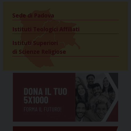
Sede di Padova
Istituti Teologici Affiliati
Istituti Superiori
di Scienze Religiose