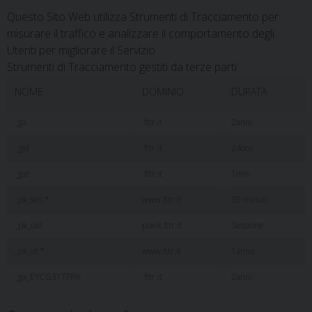
Questo Sito Web utilizza Strumenti di Tracciamento per
misurare il traffico e analizzare il comportamento degli
Utenti per migliorare il Servizio.
Strumenti di Tracciamento gestiti da terze parti
NOME
DOMINIO
DURATA
_ga
.fttr.it
2anni
_gid
.fttr.it
24ore
_gat
.fttr.it
1min
_pk_ses.*
www.fttr.it
30 minuti
_pk_uid
piwik.fttr.it
Sessione
_pk_id.*
www.fttr.it
1anno
_ga_EYCG31TFRK
.fttr.it
2anni