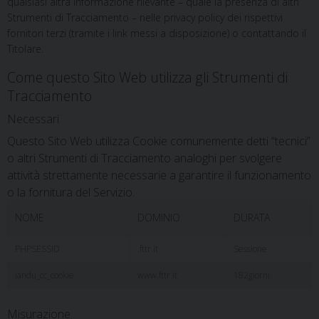
qualsiasi altra informazione rilevante – quale la presenza di altri
Strumenti di Tracciamento – nelle privacy policy dei rispettivi
fornitori terzi (tramite i link messi a disposizione) o contattando il
Titolare.
Come questo Sito Web utilizza gli Strumenti di
Tracciamento
Necessari
Questo Sito Web utilizza Cookie comunemente detti “tecnici”
o altri Strumenti di Tracciamento analoghi per svolgere
attività strettamente necessarie a garantire il funzionamento
o la fornitura del Servizio.
NOME
DOMINIO
DURATA
PHPSESSID
.fttr.it
Sessione
iandu_cc_cookie
www.fttr.it
182giorni
Misurazione