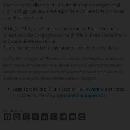
attenti ai temi della modernità e alle domande emergenti degli
uomini d’oggi, cui desiderava rispondere con una forte proposta
di teologia spirituale».
Nel luglio 2014 papa Francesco ha nominato Bruno Secondin
consultore della Congregazione per gli Istituti di Vita Consacrata e
le Società di Vita Apostolica.
Autore di numerosi libri e animatore di incontri di
lectio divina
.
La Facoltà teologica del Triveneto si unisce alla famiglia carmelitana
per il dolore della perdita di p. Bruno e ricorda con riconoscenza il
suo generoso impegno di docente a favore di tante generazioni di
studenti e a servizio della crescita sapere teologico.
Leggi il profilo di p. Bruno Secondin su
Avvenire
e il ricordo
di p. Lorenzo Prezzi su
www.settimananews.it
condividi su
F
P
T
X
L
W
T
E
P
a
i
h
i
h
e
m
r