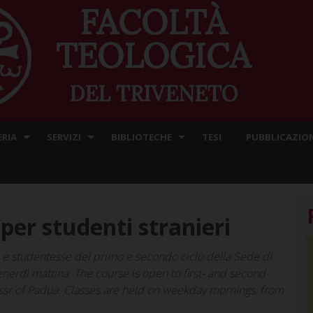
FACOLTÀ
TEOLOGICA
DEL TRIVENETO
ERIA
SERVIZI
BIBLIOTECHE
TESI
PUBBLICAZION
 per studenti stranieri
ti e studentesse del primo e secondo ciclo della Sede di
venerdì mattina. The course is open to first- and second-
ssr of Padua. Classes are held on weekday mornings, from