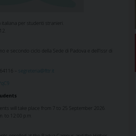
italiana per studenti stranieri.
12.
imo e secondo ciclo della Sede di Padova e dell’Issr di
-664116 –
segreteria@fttr.it
PqC9
tudents
ents will take place from 7 to 25 September 2026.
m. to 12:00 p.m.
dents enrolled at the Padua Campus and the Higher