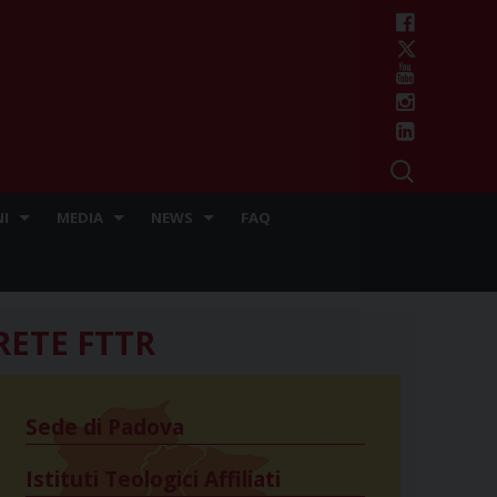
I
MEDIA
NEWS
FAQ
RETE FTTR
Sede di Padova
Istituti Teologici Affiliati