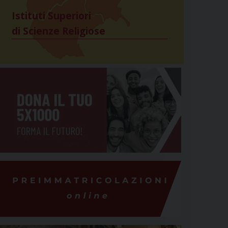
Istituti Superiori
di Scienze Religiose