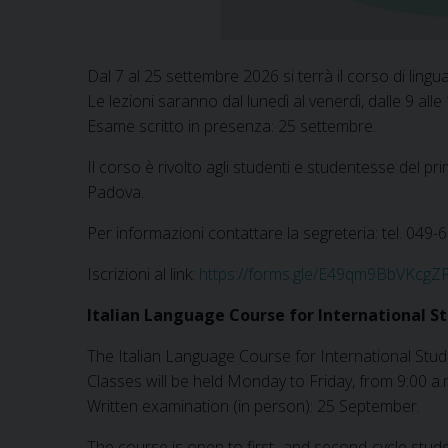
Dal 7 al 25 settembre 2026 si terrà il corso di lingua 
Le lezioni saranno dal lunedì al venerdì, dalle 9 alle 
Esame scritto in presenza: 25 settembre.
Il corso è rivolto agli studenti e studentesse del pr
Padova.
Per informazioni contattare la segreteria: tel. 049
Iscrizioni al link:
https://forms.gle/E49qm9BbVKcgZ
Italian Language Course for International S
The Italian Language Course for International Stud
Classes will be held Monday to Friday, from 9:00 a.
Written examination (in person): 25 September.
The course is open to first- and second-cycle stu