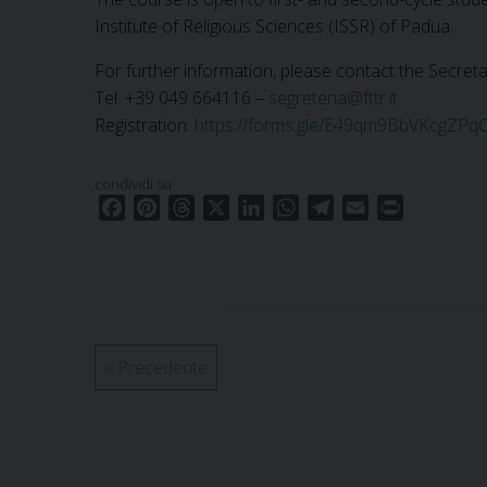
Institute of Religious Sciences (ISSR) of Padua.
For further information, please contact the Secretar
Tel. +39 049 664116 –
segreteria@fttr.it
Registration:
https://forms.gle/E49qm9BbVKcgZPq
condividi su
F
P
T
X
L
W
T
E
P
a
i
h
i
h
e
m
r
c
n
r
n
a
l
a
i
e
t
e
k
t
e
i
n
b
e
a
e
s
g
l
t
o
r
d
d
A
r
o
e
s
I
p
a
«
Precedente
k
s
n
p
m
t