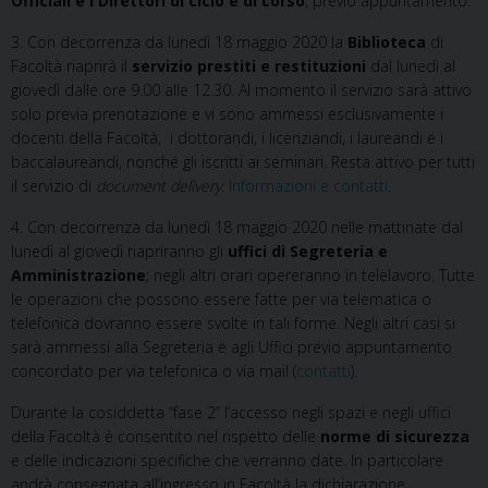
Officiali e i Direttori di ciclo e di corso
, previo appuntamento.
3. Con decorrenza da lunedì 18 maggio 2020 la
Biblioteca
di
Facoltà riaprirà il
servizio prestiti e restituzioni
dal lunedì al
giovedì dalle ore 9.00 alle 12.30. Al momento il servizio sarà attivo
solo previa prenotazione e vi sono ammessi esclusivamente i
docenti della Facoltà, i dottorandi, i licenziandi, i laureandi e i
baccalaureandi, nonché gli iscritti ai seminari. Resta attivo per tutti
il servizio di
document delivery
.
Informazioni e contatti
.
4. Con decorrenza da lunedì 18 maggio 2020 nelle mattinate dal
lunedì al giovedì riapriranno gli
uffici di Segreteria e
Amministrazione
; negli altri orari opereranno in telelavoro. Tutte
le operazioni che possono essere fatte per via telematica o
telefonica dovranno essere svolte in tali forme. Negli altri casi si
sarà ammessi alla Segreteria e agli Uffici previo appuntamento
concordato per via telefonica o via mail (
contatti
).
Durante la cosiddetta “fase 2” l’accesso negli spazi e negli uffici
della Facoltà è consentito nel rispetto delle
norme di sicurezza
e delle indicazioni specifiche che verranno date. In particolare
andrà consegnata all’ingresso in Facoltà la dichiarazione