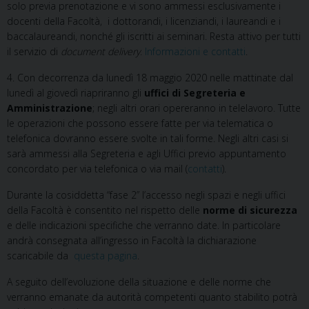
solo previa prenotazione e vi sono ammessi esclusivamente i
docenti della Facoltà, i dottorandi, i licenziandi, i laureandi e i
baccalaureandi, nonché gli iscritti ai seminari. Resta attivo per tutti
il servizio di
document delivery
.
Informazioni e contatti
.
4. Con decorrenza da lunedì 18 maggio 2020 nelle mattinate dal
lunedì al giovedì riapriranno gli
uffici di Segreteria e
Amministrazione
; negli altri orari opereranno in telelavoro. Tutte
le operazioni che possono essere fatte per via telematica o
telefonica dovranno essere svolte in tali forme. Negli altri casi si
sarà ammessi alla Segreteria e agli Uffici previo appuntamento
concordato per via telefonica o via mail (
contatti
).
Durante la cosiddetta “fase 2” l’accesso negli spazi e negli uffici
della Facoltà è consentito nel rispetto delle
norme di sicurezza
e delle indicazioni specifiche che verranno date. In particolare
andrà consegnata all’ingresso in Facoltà la dichiarazione
scaricabile da
questa pagina
.
A seguito dell’evoluzione della situazione e delle norme che
verranno emanate da autorità competenti quanto stabilito potrà