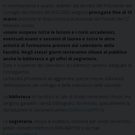
In ottemperanza a quanto stabilito dal decreto del Presidente del
Consiglio dei ministri del 4/3/2020, vengono
prorogate fino al 15
marzo
prossimo le disposizioni precauzionali del Preside del 22
febbraio scorso:
«siano sospese tutte le lezioni e i corsi accademici,
eventuali esami e sessioni di laurea e tutte le altre
attività di formazione previste dal calendario della
Facoltà. Negli stessi giorni resteranno chiuse al pubblico
anche la biblioteca e gli uffici di segreteria.
Date e scadenze del calendario accademico saranno adeguate di
conseguenza.
La Facoltà provvederà ad aggiornare queste misure sulla base
dell’evoluzione del contagio e delle indicazioni delle autorità».
La
biblioteca
di Facoltà e le sale di studio resteranno chiuse, ma
vengono garantiti i servizi bibliografici da remoto, specialmente la
riproduzione in
document delivery
(
biblioteca@fttr.it
).
La
segreteria
, chiusa al pubblico, funziona per servizi da remoto
previo contatto telefonico (049-664116) o via mail
(
segreteria@fttr.it
).