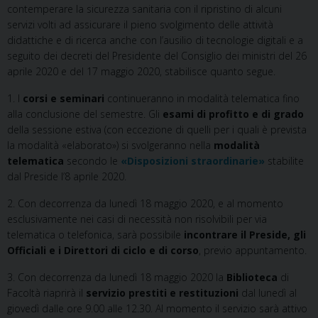
contemperare la sicurezza sanitaria con il ripristino di alcuni
servizi volti ad assicurare il pieno svolgimento delle attività
didattiche e di ricerca anche con l’ausilio di tecnologie digitali e a
seguito dei decreti del Presidente del Consiglio dei ministri del 26
aprile 2020 e del 17 maggio 2020, stabilisce quanto segue.
1. I
corsi e seminari
continueranno in modalità telematica fino
alla conclusione del semestre. Gli
esami di profitto e di grado
della sessione estiva (con eccezione di quelli per i quali è prevista
la modalità «elaborato») si svolgeranno nella
modalità
telematica
secondo le
«Disposizioni straordinarie»
stabilite
dal Preside l’8 aprile 2020.
2. Con decorrenza da lunedì 18 maggio 2020, e al momento
esclusivamente nei casi di necessità non risolvibili per via
telematica o telefonica, sarà possibile
incontrare il Preside, gli
Officiali e i Direttori di ciclo e di corso
, previo appuntamento.
3. Con decorrenza da lunedì 18 maggio 2020 la
Biblioteca
di
Facoltà riaprirà il
servizio prestiti e restituzioni
dal lunedì al
giovedì dalle ore 9.00 alle 12.30. Al momento il servizio sarà attivo