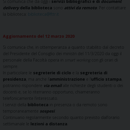
Si comunica che da oggi i
servizi bibliografici e di
document
delivery
della biblioteca
sono
attivi da remoto
. Per contattare
la biblioteca:
biblioteca@fttr.it
Aggiornamento del 12 marzo 2020
Si comunica che, in ottemperanza a quanto stabilito dal decreto
del Presidente del Consiglio dei ministri del 11/3/2020 da oggi il
personale della Facoltà opera in
smart working
con gli orari di
sempre.
In particolare le
segreterie di ciclo
e la
segreteria di
presidenza
, ma anche l’
amministrazione
e l’
ufficio stampa
,
potranno rispondere
via email
alle richieste degli studenti o dei
docenti e, se lo riterranno opportuno, chiameranno
telefonicamente l’interessato.
I servizi della
biblioteca
in presenza o da remoto sono
temporaneamente
sospesi
.
Continuano regolarmente secondo quanto previsto dall’orario
settimanale le
lezioni a distanza
.