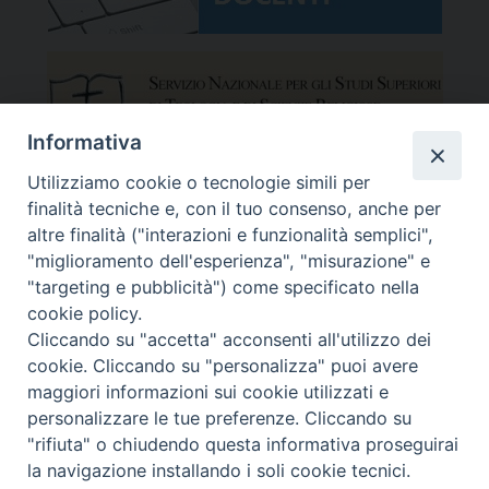
Informativa
Utilizziamo cookie o tecnologie simili per
finalità tecniche e, con il tuo consenso, anche per
altre finalità ("interazioni e funzionalità semplici",
"miglioramento dell'esperienza", "misurazione" e
"targeting e pubblicità") come specificato nella
cookie policy.
Cliccando su "accetta" acconsenti all'utilizzo dei
cookie. Cliccando su "personalizza" puoi avere
maggiori informazioni sui cookie utilizzati e
Facoltà Teologica del Triveneto
Copyright © Facoltà del Triveneto
personalizzare le tue preferenze. Cliccando su
Via del Seminario 7, 35122 Padova
"rifiuta" o chiudendo questa informativa proseguirai
Telefono: 049 664116 - Fax: 049 8785144
la navigazione installando i soli cookie tecnici.
Mail:
segreteria@fttr.it