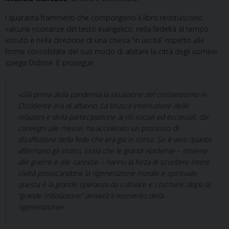
I quaranta frammenti che compongono il libro restituiscono
«alcune risonanze del testo evangelico, nella fedeltà al tempo
vissuto e nella direzione di una chiesa “in uscita” rispetto alle
forme consolidate del suo modo di abitare la città degli uomini»
spiega Didonè. E prosegue:
«Già prima della pandemia la situazione del cristianesimo in
Occidente era di affanno. La brusca interruzione delle
relazioni e della partecipazione ai riti sociali ed ecclesiali, dai
convegni alle messe, ha accelerato un processo di
disaffezione della fede che era già in corso. Se è vero quanto
affermano gli storici, ossia che le grandi epidemie – insieme
alle guerre e alle carestie – hanno la forza di scuotere intere
civiltà provocandone la rigenerazione morale e spirituale,
questa è la grande speranza da coltivare e costruire: dopo la
“grande tribolazione” arriverà il momento della
rigenerazione».