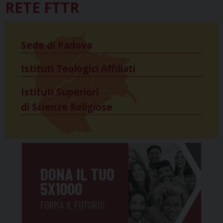
RETE FTTR
Sede di Padova
Istituti Teologici Affiliati
Istituti Superiori
di Scienze Religiose