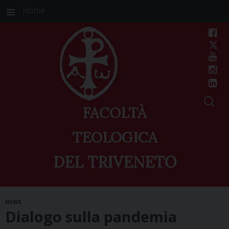
Home
FACOLTÀ
TEOLOGICA
DEL TRIVENETO
Skip
NEWS
to
Dialogo sulla pandemia
content