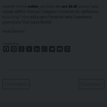
L’evento si terrà
online
, con inizio alle
ore 20.45
, presso l’aula
virtuale dell’Issr. Il link per collegarsi si trova nel sito dell’Istituto
(
www.issrgp1.it
) e nella pagina Facebook della Cappellania
universitaria “Oasi Santa Bertilla”.
Paola Zampieri
condividi su
F
P
T
X
L
W
T
E
P
a
i
h
i
h
e
m
r
c
n
r
n
a
l
a
i
e
t
e
k
t
e
i
n
b
e
a
e
s
g
l
t
o
r
d
d
A
r
o
e
s
I
p
a
«
Precedente
Successivo
»
k
s
n
p
m
t