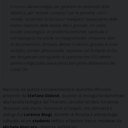
Il ricorso alla tecnologia, per garantire la continuità della
didattica, per “restare connessi” con le persone, con il
mondo, ha portato la tecnica a “mangiarsi” buona parte delle
nostre relazioni, delle nostre vite e giornate. Un costo
sociale, psicologico, un problema profondo, spirituale e
antropologico; ma anche un insegnamento: «imparare l’arte
di disconnettersi, fermarsi, abitare il silenzio, gustare le cose
semplici, tornare all’essenziale: respirare con la Parola di Dio
per recuperare uno sguardo di speranza che l’Occidente
ipertecnologicizzato aveva perso ben prima dell’avvento del
Covid-19».
Nascono da questa consapevolezza le quaranta riflessioni
proposte da
Stefano Didonè
, docente di teologia fondamentale
alla Facoltà teologica del Triveneto, raccolte nel libro
Pandemia.
Respirare nella Parola. Frammenti di Vangelo
, che stimolerà il
dialogo fra
Lorenzo Biagi
, docente di filosofia e antropologia
culturale, alcuni
studenti
dell’Issr e l’autore stesso, moderati da
Michele Marcato
, direttore dell’Istituto.