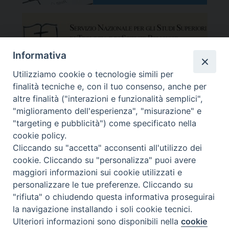
Informativa
Utilizziamo cookie o tecnologie simili per
finalità tecniche e, con il tuo consenso, anche per
altre finalità ("interazioni e funzionalità semplici",
"miglioramento dell'esperienza", "misurazione" e
"targeting e pubblicità") come specificato nella
cookie policy.
Cliccando su "accetta" acconsenti all'utilizzo dei
cookie. Cliccando su "personalizza" puoi avere
maggiori informazioni sui cookie utilizzati e
Facoltà Teologica del Triveneto
Copyright © Facoltà del Triveneto
personalizzare le tue preferenze. Cliccando su
Via del Seminario 7, 35122 Padova
"rifiuta" o chiudendo questa informativa proseguirai
Telefono: 049 664116 - Fax: 049 8785144
la navigazione installando i soli cookie tecnici.
Mail:
segreteria@fttr.it
Ulteriori informazioni sono disponibili nella
cookie
Preferenze Cookie