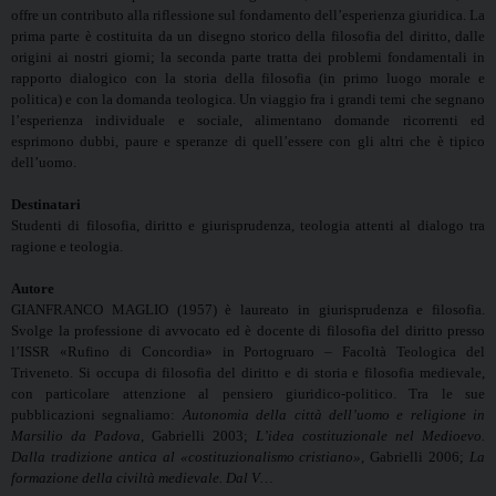
offre un contributo alla riflessione sul fondamento dell’esperienza giuridica. La
prima parte è costituita da un disegno storico della filosofia del diritto, dalle
origini ai nostri giorni; la seconda parte tratta dei problemi fondamentali in
rapporto dialogico con la storia della filosofia (in primo luogo morale e
politica) e con la domanda teologica. Un viaggio fra i grandi temi che segnano
l’esperienza individuale e sociale, alimentano domande ricorrenti ed
esprimono dubbi, paure e speranze di quell’essere con gli altri che è tipico
dell’uomo.
Destinatari
Studenti di filosofia, diritto e giurisprudenza, teologia attenti al dialogo tra
ragione e teologia.
Autore
GIANFRANCO MAGLIO (1957) è laureato in giurisprudenza e filosofia.
Svolge la professione di avvocato ed è docente di filosofia del diritto presso
l’ISSR «Rufino di Concordia» in Portogruaro – Facoltà Teologica del
Triveneto. Si occupa di filosofia del diritto e di storia e filosofia medievale,
con particolare attenzione al pensiero giuridico-politico. Tra le sue
pubblicazioni segnaliamo:
Autonomia della città dell’uomo e religione in
Marsilio da Padova
, Gabrielli 2003;
L’idea costituzionale nel Medioevo.
Dalla tradizione antica al «costituzionalismo cristiano»
, Gabrielli 2006;
La
formazione della civiltà medievale. Dal V…