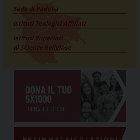
Sede di Padova
Istituti Teologici Affiliati
Istituti Superiori
di Scienze Religiose