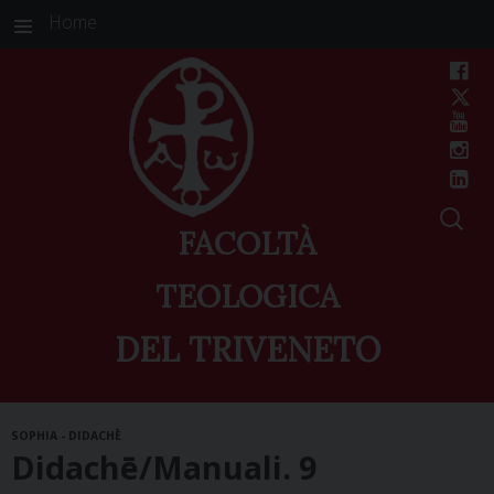
Home
FACOLTÀ
TEOLOGICA
DEL TRIVENETO
Skip
SOPHIA - DIDACHĒ
to
Didachē/Manuali. 9
content