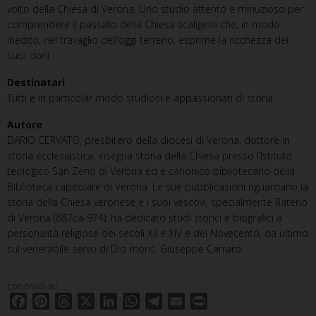
volto della Chiesa di Verona. Uno studio attento e minuzioso per
comprendere il passato della Chiesa scaligera che, in modo
inedito, nel travaglio dell’oggi terreno, esprime la ricchezza dei
suoi doni.
Destinatari
Tutti e in particolar modo studiosi e appassionati di storia.
Autore
DARIO CERVATO, presbitero della diocesi di Verona, dottore in
storia ecclesiastica, insegna storia della Chiesa presso l’Istituto
teologico San Zeno di Verona ed è canonico bibliotecario della
Biblioteca capitolare di Verona. Le sue pubblicazioni riguardano la
storia della Chiesa veronese e i suoi vescovi, specialmente Raterio
di Verona (887ca-974); ha dedicato studi storici e biografici a
personalità religiose dei secoli XII e XIV e del Novecento, da ultimo
sul venerabile servo di Dio mons. Giuseppe Carraro.
condividi su
F
P
T
X
L
W
T
E
P