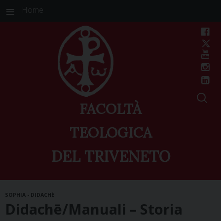
Home
FACOLTÀ
TEOLOGICA
DEL TRIVENETO
Skip
SOPHIA - DIDACHĒ
to
Didachē/Manuali – Storia
content