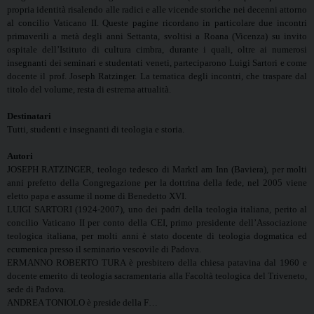
propria identità risalendo alle radici e alle vicende storiche nei decenni attorno
al concilio Vaticano II. Queste pagine ricordano in particolare due incontri
primaverili a metà degli anni Settanta, svoltisi a Roana (Vicenza) su invito
ospitale dell’Istituto di cultura cimbra, durante i quali, oltre ai numerosi
insegnanti dei seminari e studentati veneti, parteciparono Luigi Sartori e come
docente il prof. Joseph Ratzinger. La tematica degli incontri, che traspare dal
titolo del volume, resta di estrema attualità.
Destinatari
Tutti, studenti e insegnanti di teologia e storia.
Autori
JOSEPH RATZINGER, teologo tedesco di Marktl am Inn (Baviera), per molti
anni prefetto della Congregazione per la dottrina della fede, nel 2005 viene
eletto papa e assume il nome di Benedetto XVI.
LUIGI SARTORI (1924-2007), uno dei padri della teologia italiana, perito al
concilio Vaticano II per conto della CEI, primo presidente dell’Associazione
teologica italiana, per molti anni è stato docente di teologia dogmatica ed
ecumenica presso il seminario vescovile di Padova.
ERMANNO ROBERTO TURA è presbitero della chiesa patavina dal 1960 e
docente emerito di teologia sacramentaria alla Facoltà teologica del Triveneto,
sede di Padova.
ANDREA TONIOLO è preside della F…