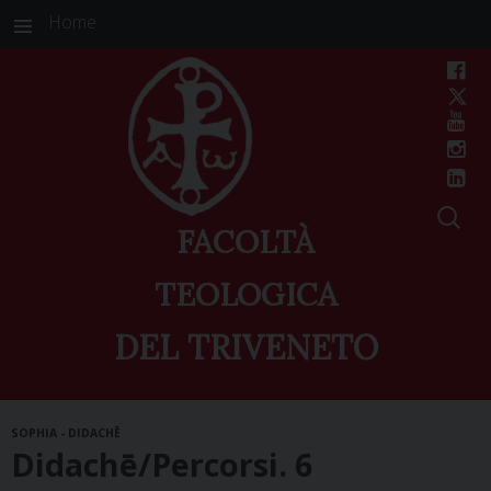
Home
FACOLTÀ
TEOLOGICA
DEL TRIVENETO
Skip
SOPHIA - DIDACHĒ
to
Didachē/Percorsi. 6
content