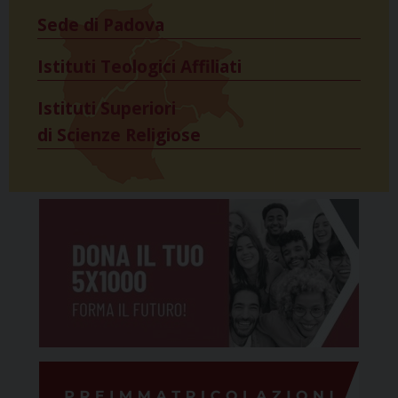
Sede di Padova
Istituti Teologici Affiliati
Istituti Superiori
di Scienze Religiose