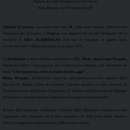
Padova, Facoltà Teologica del Triveneto
Aula Magna, via del Seminario 29
Venerdì 13 marzo
, con inizio alle
ore 10
, nella sede centrale della Facoltà
Teologica del Triveneto, a
Padova
, con ingresso da via del Seminario 29, si
svolgerà il
DIES ACADEMICUS
con cui si inaugura il quarto anno
accademico dell’istituzione eretta nel giugno 2005.
La
prolusione
è stata affidata quest’anno a
S.E. Mons. Jean-Louis Bruguès
,
Segretario della Congregazione per l’educazione cattolica, che interverrà sul
tema
“L’insegnamento della teologia morale, oggi”.
Mons. Bruguès
, domenicano francese, arcivescovo-vescovo emerito della
Diocesi di Angers, prima di ricoprire l’attuale incarico, è stato docente di
Teologia morale all’
Institut
Catholique
di Tolosa e all’Università di Friburgo
in Svizzera, e membro della Commissione teologica internazionale.
Il tema della relazione evidenzia l’attualità della riflessione teologico-morale
soprattutto nel confronto tra la fede cristiana e le sfide poste dalle frontiere
dell’etica applicata, della bioetica, della morale sociale.