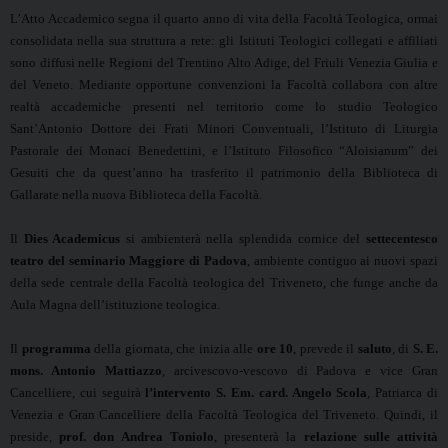
L’Atto Accademico segna il quarto anno di vita della Facoltà Teologica, ormai
consolidata nella sua struttura a rete: gli Istituti Teologici collegati e affiliati
sono diffusi nelle Regioni del Trentino Alto Adige, del Friuli Venezia Giulia e
del Veneto. Mediante opportune convenzioni la Facoltà collabora con altre
realtà accademiche presenti nel territorio come lo studio Teologico
Sant’Antonio Dottore dei Frati Minori Conventuali, l’Istituto di Liturgia
Pastorale dei Monaci Benedettini, e l’Istituto Filosofico “Aloisianum” dei
Gesuiti che da quest’anno ha trasferito il patrimonio della Biblioteca di
Gallarate nella nuova Biblioteca della Facoltà.
Il
Dies Academicus
si ambienterà nella splendida cornice del
settecentesco
teatro del seminario Maggiore di Padova
, ambiente contiguo ai nuovi spazi
della sede centrale della Facoltà teologica del Triveneto, che funge anche da
Aula Magna dell’istituzione teologica.
Il
programma
della giornata, che inizia alle
ore 10
, prevede il
saluto
, di
S. E.
mons. Antonio Mattiazzo
, arcivescovo-vescovo di Padova e vice Gran
Cancelliere, cui seguirà
l’intervento
S. Em. card. Angelo Scola
, Patriarca di
Venezia e Gran Cancelliere della Facoltà Teologica del Triveneto. Quindi, il
preside,
prof. don Andrea Toniolo
, presenterà la
relazione sulle attività