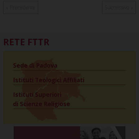
«
Precedente
Successivo
»
RETE FTTR
Sede di Padova
Istituti Teologici Affiliati
Istituti Superiori
di Scienze Religiose