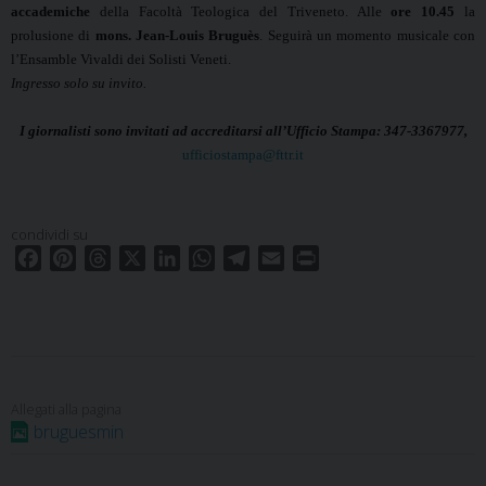
accademiche
della Facoltà Teologica del Triveneto. Alle
ore 10.45
la
prolusione di
mons. Jean-Louis Bruguès
. Seguirà un momento musicale con
l’Ensamble Vivaldi dei Solisti Veneti.
Ingresso solo su invito.
I giornalisti sono invitati ad accreditarsi all’Ufficio Stampa: 347-3367977,
ufficiostampa@fttr.it
condividi su
F
P
T
X
L
W
T
E
P
a
i
h
i
h
e
m
r
c
n
r
n
a
l
a
i
e
t
e
k
t
e
i
n
b
e
a
e
s
g
l
t
o
r
d
d
A
r
o
e
s
I
p
a
bruguesmin
k
s
n
p
m
t