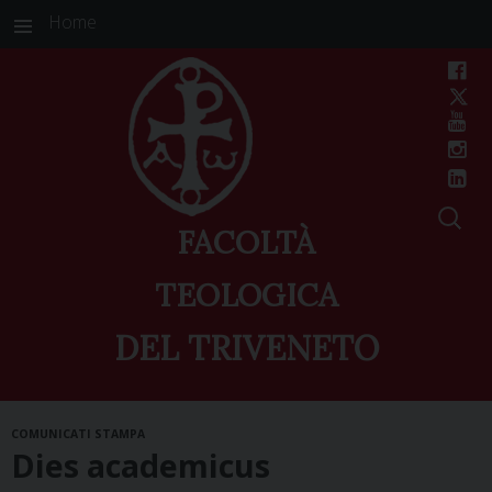
Home
FACOLTÀ
TEOLOGICA
DEL TRIVENETO
Skip
COMUNICATI STAMPA
to
Dies academicus
content