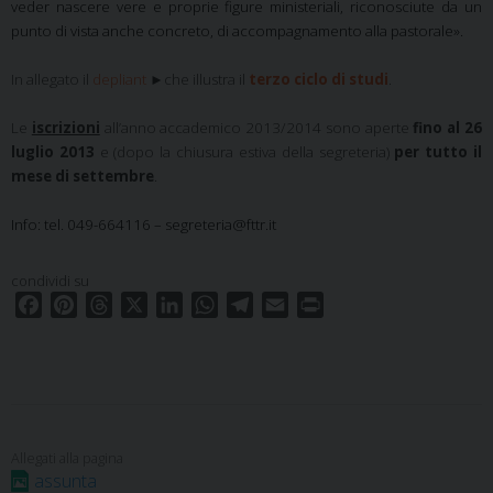
veder nascere vere e proprie figure ministeriali, riconosciute da un
punto di vista anche concreto, di accompagnamento alla pastorale».
In allegato il
depliant
►che illustra il
terzo ciclo di studi
.
Le
iscrizioni
all’anno accademico 2013/2014 sono aperte
fino al 26
luglio 2013
e (dopo la chiusura estiva della segreteria)
per tutto il
mese di settembre
.
Info: tel. 049-664116 –
segreteria@fttr.it
condividi su
F
P
T
X
L
W
T
E
P
a
i
h
i
h
e
m
r
c
n
r
n
a
l
a
i
e
t
e
k
t
e
i
n
b
e
a
e
s
g
l
t
o
r
d
d
A
r
o
e
s
I
p
a
assunta
k
s
n
p
m