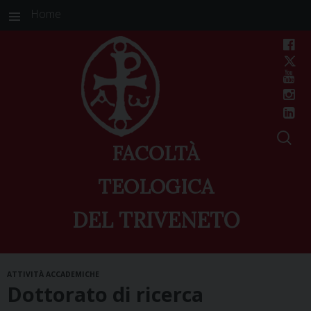
Home
FACOLTÀ
TEOLOGICA
DEL TRIVENETO
Skip
ATTIVITÀ ACCADEMICHE
to
Dottorato di ricerca
content