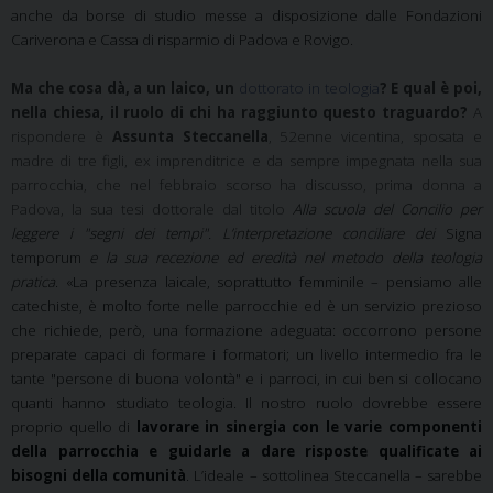
anche da borse di studio messe a disposizione dalle Fondazioni
Cariverona e Cassa di risparmio di Padova e Rovigo.
Ma che cosa dà, a un laico, un
dottorato in teologia
? E qual è poi,
nella chiesa, il ruolo di chi ha raggiunto questo traguardo?
A
rispondere è
Assunta Steccanella
, 52enne vicentina, sposata e
madre di tre figli, ex imprenditrice e da sempre impegnata nella sua
parrocchia, che nel febbraio scorso ha discusso, prima donna a
Padova, la sua tesi dottorale dal titolo
Alla scuola del Concilio per
leggere i "segni dei tempi". L’interpretazione conciliare dei
Signa
temporum
e la sua recezione ed eredità nel metodo della teologia
pratica
. «La presenza laicale, soprattutto femminile – pensiamo alle
catechiste, è molto forte nelle parrocchie ed è un servizio prezioso
che richiede, però, una formazione adeguata: occorrono persone
preparate capaci di formare i formatori; un livello intermedio fra le
tante "persone di buona volontà" e i parroci, in cui ben si collocano
quanti hanno studiato teologia. Il nostro ruolo dovrebbe essere
proprio quello di
lavorare in sinergia con le varie componenti
della parrocchia e guidarle a dare risposte qualificate ai
bisogni della comunità
. L’ideale – sottolinea Steccanella – sarebbe