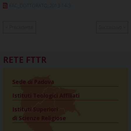
FAC_DOTTORATO_2013-14-3
t
«
Precedente
Successivo
»
RETE FTTR
Sede di Padova
Istituti Teologici Affiliati
Istituti Superiori
di Scienze Religiose