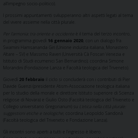
all’impegno socio-politico).
I prossimi appuntamenti svilupperanno altri aspetti legati al tema
del vivere assieme nella città plurale.
Per l’armonia: tra oriente e occidente
è il tema del terzo incontro,
in programma giovedì
16 gennaio 2020
, con un dialogo fra
Swamini Hamsananda Giri (Unione induista italiana, Monastero
Altare – SV) e Massimo Raveri (Università Cà Foscari Venezia e
Istituto di Studi ecumenici San Bernardino); coordina Simone
Morandini (Fondazione Lanza e Facoltà teologica del Triveneto).
Giovedì
20 febbraio
il ciclo si concluderà con i contributi di Pier
Davide Guenzi (presidente Atism-Associazione teologica italiana
per lo studio della morale e direttore Istituto superiore di Scienza
religiose di Novara) e Giulio Osto (Facoltà teologica del Triveneto e
Collegio universitario Gregorianum) su
L’etica nella città plurale:
suggestioni etiche e teologiche
; coordina Leopoldo Sandonà
(Facoltà teologica del Triveneto e Fondazione Lanza).
Gli incontri sono aperti a tutti e l’ingresso è libero.