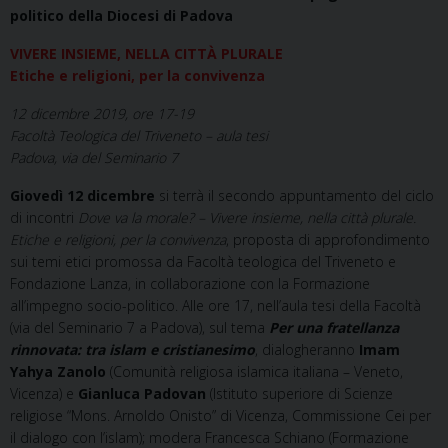
politico della Diocesi di Padova
VIVERE INSIEME, NELLA CITTÀ PLURALE
Etiche e religioni, per la convivenza
12 dicembre 2019, ore 17-19
Facoltà Teologica del Triveneto – aula tesi
Padova, via del Seminario 7
Giovedì 12 dicembre
si terrà il secondo appuntamento del ciclo
di incontri
Dove va la morale? – Vivere insieme, nella città plurale.
Etiche e religioni, per la convivenza
, proposta di approfondimento
sui temi etici promossa da Facoltà teologica del Triveneto e
Fondazione Lanza, in collaborazione con la Formazione
all’impegno socio-politico. Alle ore 17, nell’aula tesi della Facoltà
(via del Seminario 7 a Padova), sul tema
Per una fratellanza
rinnovata: tra islam e cristianesimo
, dialogheranno
Imam
Yahya Zanolo
(Comunità religiosa islamica italiana – Veneto,
Vicenza) e
Gianluca Padovan
(Istituto superiore di Scienze
religiose “Mons. Arnoldo Onisto” di Vicenza, Commissione Cei per
il dialogo con l’islam); modera Francesca Schiano (Formazione