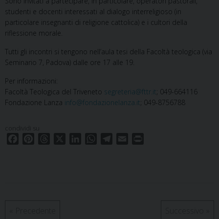
Sono invitati a partecipare, in particolare, operatori pastorali,
studenti e docenti interessati al dialogo interreligioso (in
particolare insegnanti di religione cattolica) e i cultori della
riflessione morale.
Tutti gli incontri si tengono nell’aula tesi della Facoltà teologica (via
Seminario 7, Padova) dalle ore 17 alle 19.
Per informazioni:
Facoltà Teologica del Triveneto
segreteria@fttr.it
; 049-664116
Fondazione Lanza
info@fondazionelanza.it
; 049-8756788
condividi su
F
P
T
X
L
W
T
E
P
a
i
h
i
h
e
m
r
c
n
r
n
a
l
a
i
e
t
e
k
t
e
i
n
b
e
a
e
s
g
l
t
o
r
d
d
A
r
o
e
s
I
p
a
«
Precedente
Successivo
»