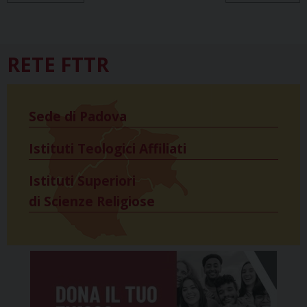
k
s
n
p
m
t
RETE FTTR
Sede di Padova
Istituti Teologici Affiliati
Istituti Superiori
di Scienze Religiose