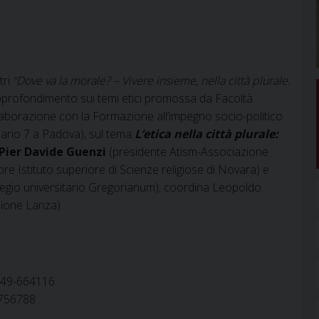
tri
“Dove va la morale? – Vivere insieme, nella città plurale.
pprofondimento sui temi etici promossa da Facoltà
laborazione con la Formazione all’impegno socio-politico.
minario 7 a Padova), sul tema
L’etica nella città plurale:
Pier Davide Guenzi
(presidente Atism-Associazione
tore Istituto superiore di Scienze religiose di Novara) e
llegio universitario Gregorianum); coordina Leopoldo
ione Lanza).
049-664116
8756788