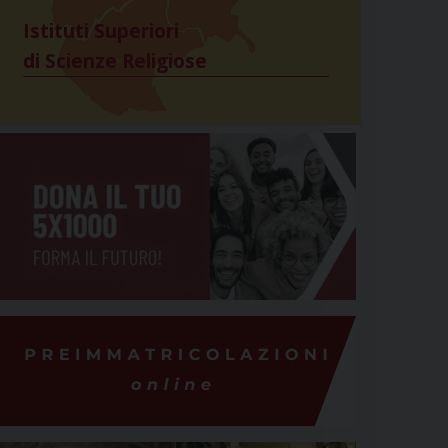
Istituti Superiori
di Scienze Religiose