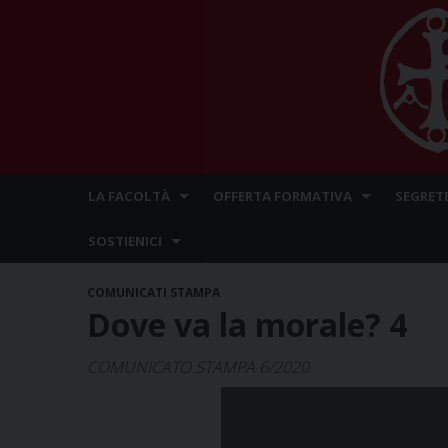
Skip
LA FACOLTÀ
OFFERTA FORMATIVA
SEGRET
to
content
SOSTIENICI
COMUNICATI STAMPA
Dove va la morale? 4
COMUNICATO STAMPA 6/2020