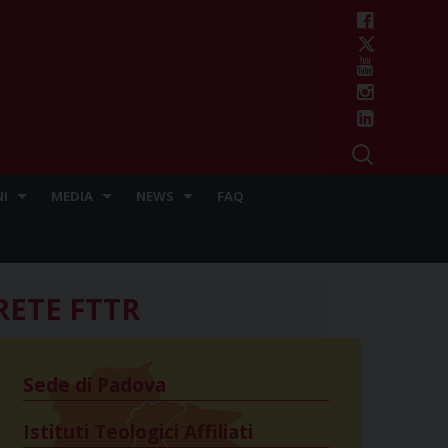
I
MEDIA
NEWS
FAQ
RETE FTTR
Sede di Padova
Istituti Teologici Affiliati