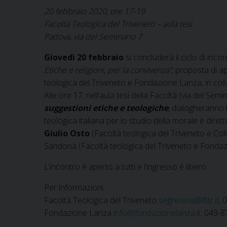
20 febbraio 2020, ore 17-19
Facoltà Teologica del Triveneto – aula tesi
Padova, via del Seminario 7
Giovedì 20 febbraio
si concluderà il ciclo di incon
Etiche e religioni, per la convivenza”
, proposta di a
teologica del Triveneto e Fondazione Lanza, in col
Alle ore 17, nell’aula tesi della Facoltà (via del Se
suggestioni etiche e teologiche
, dialogheranno
teologica italiana per lo studio della morale e diret
Giulio Osto
(Facoltà teologica del Triveneto e Co
Sandonà (Facoltà teologica del Triveneto e Fondaz
L’incontro è aperto a tutti e l’ingresso è libero.
Per informazioni:
Facoltà Teologica del Triveneto
segreteria@fttr.it
; 
Fondazione Lanza
info@fondazionelanza.it
; 049-