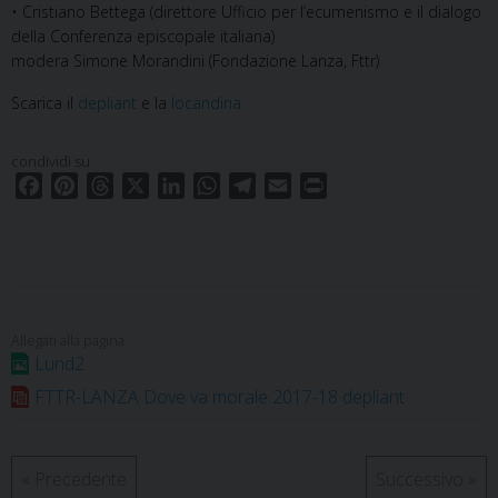
• Cristiano Bettega (direttore Ufficio per l’ecumenismo e il dialogo
della Conferenza episcopale italiana)
modera Simone Morandini (Fondazione Lanza, Fttr)
Scarica il
depliant
e la
locandina
condividi su
F
P
T
X
L
W
T
E
P
a
i
h
i
h
e
m
r
c
n
r
n
a
l
a
i
e
t
e
k
t
e
i
n
b
e
a
e
s
g
l
t
o
r
d
d
A
r
o
e
s
I
p
a
Lund2
k
s
n
p
m
FTTR-LANZA Dove va morale 2017-18 depliant
t
«
Precedente
Successivo
»