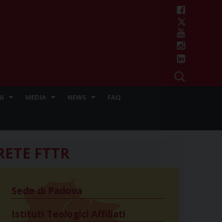
I
MEDIA
NEWS
FAQ
RETE FTTR
Sede di Padova
Istituti Teologici Affiliati