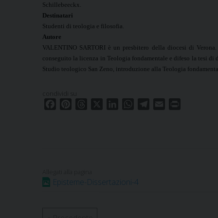
Schillebeeckx.
Destinatari
Studenti di teologia e filosofia.
Autore
VALENTINO SARTORI è un presbitero della diocesi di Verona. H
conseguito la licenza in Teologia fondamentale e difeso la tesi di
Studio teologico San Zeno, introduzione alla Teologia fondamental
condividi su
F
P
T
X
L
W
T
E
P
a
i
h
i
h
e
m
r
c
n
r
n
a
l
a
i
e
t
e
k
t
e
i
n
b
e
a
e
s
g
l
t
o
r
d
d
A
r
o
e
s
I
p
a
Episteme-Dissertazioni-4
k
s
n
p
m
t
«
Precedente