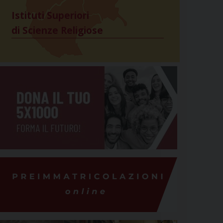
Istituti Superiori
di Scienze Religiose