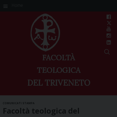
Home
FACOLTÀ
TEOLOGICA
DEL TRIVENETO
Skip
COMUNICATI STAMPA
to
Facoltà teologica del
content