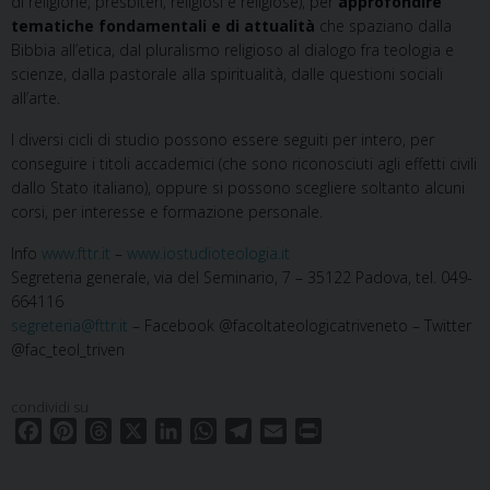
di religione, presbiteri, religiosi e religiose), per
approfondire
tematiche fondamentali e di attualità
che spaziano dalla
Bibbia all’etica, dal pluralismo religioso al dialogo fra teologia e
scienze, dalla pastorale alla spiritualità, dalle questioni sociali
all’arte.
I diversi cicli di studio possono essere seguiti per intero, per
conseguire i titoli accademici (che sono riconosciuti agli effetti civili
dallo Stato italiano), oppure si possono scegliere soltanto alcuni
corsi, per interesse e formazione personale.
Info
www.fttr.it
–
www.iostudioteologia.it
Segreteria generale, via del Seminario, 7 – 35122 Padova, tel. 049-
664116
segreteria@fttr.it
– Facebook @facoltateologicatriveneto – Twitter
@fac_teol_triven
condividi su
F
P
T
X
L
W
T
E
P
a
i
h
i
h
e
m
r
c
n
r
n
a
l
a
i