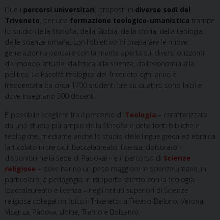
Due i
percorsi universitari
, proposti in
diverse sedi del
Triveneto
, per una
formazione teologico-umanistica
tramite
lo studio della filosofia, della Bibbia, della storia, della teologia,
delle scienze umane, con l’obiettivo di preparare le nuove
generazioni a pensare con la mente aperta sui diversi orizzonti
del mondo attuale, dall’etica alla scienza, dall’economia alla
politica. La Facoltà teologica del Triveneto ogni anno è
frequentata da circa 1700 studenti (tre su quattro sono laici) e
dove insegnano 300 docenti.
È possibile scegliere fra il percorso di
Teologia
– caratterizzato
da uno studio più ampio della filosofia e delle fonti bibliche e
teologiche, mediante anche lo studio delle lingue greca ed ebraica
(articolato in tre cicli: baccalaureato, licenza, dottorato –
disponibili nella sede di Padova) – e il percorso di
Scienze
religiose
– dove hanno un peso maggiore le scienze umane, in
particolare la pedagogia, in rapporto stretto con la teologia
(baccalaureato e licenza – negli Istituti superiori di Scienze
religiose collegati in tutto il Triveneto: a Treviso-Belluno, Verona,
Vicenza, Padova, Udine, Trento e Bolzano).