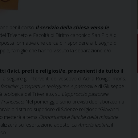
ione per il corso
Il servizio della chiesa verso le
el Triveneto e Facoltà di Diritto canonico San Pio X di
roposta formativa che cerca di rispondere al bisogno di
ie, famiglie che hanno vissuto la separazione e/o il
itti (laici, preti e religiosi/e, provenienti da tutto il
 a seguire gli interventi del vescovo di Adria-Rovigo, mons.
 famiglie: prospettive teologiche e pastorali
e di Giuseppe
 teologica del Triveneto, su
L’approccio pastorale
a Francesco
. Nel pomeriggio sono previsti due laboratori a
le all’Istituto superiore di Scienze religiose “Giovanni
rimo metterà a tema
Opportunità e fatiche della missione
calizzerà sull’esortazione apostolica
Amoris laetitia
, il
rso.