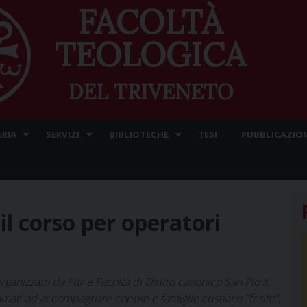
FACOLTÀ
TEOLOGICA
DEL TRIVENETO
ERIA
SERVIZI
BIBLIOTECHE
TESI
PUBBLICAZION
 il corso per operatori
organizzato da Fttr e Facoltà di Diritto canonico San Pio X
amati ad accompagnare coppie e famiglie cristiane “ferite”,