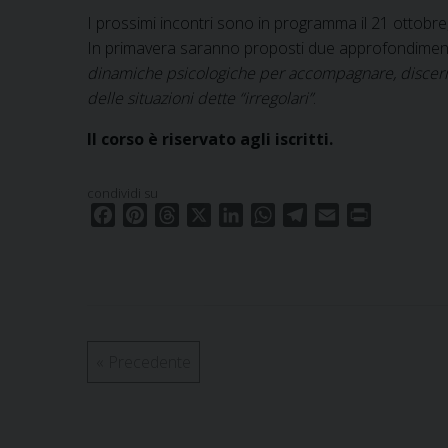
I prossimi incontri sono in programma il 21 ottobre,
In primavera saranno proposti due approfondiment
dinamiche psicologiche per accompagnare, discerner
delle situazioni dette “irregolari”
.
Il corso è riservato agli iscritti.
condividi su
F
P
T
X
L
W
T
E
P
a
i
h
i
h
e
m
r
c
n
r
n
a
l
a
i
e
t
e
k
t
e
i
n
b
e
a
e
s
g
l
t
o
r
d
d
A
r
o
e
s
I
p
a
«
Precedente
k
s
n
p
m
t