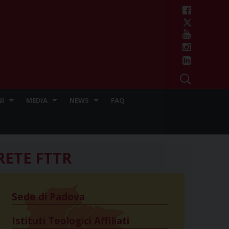
I
MEDIA
NEWS
FAQ
RETE FTTR
Sede di Padova
Istituti Teologici Affiliati