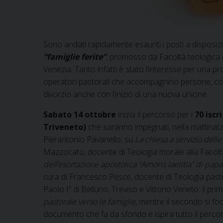
Sono andati rapidamente esauriti i posti a disposiz
“famiglie ferite”
, promosso da Facoltà teologica d
Venezia. Tanto infatti è stato l’interesse per una p
operatori pastorali che accompagnino persone, copp
divorzio anche con l’inizio di una nuova unione.
Sabato 14 ottobre
inizia il percorso per i
70 iscr
Triveneto)
che saranno impegnati, nella mattinata,
Pierantonio Pavanello, su
La chiesa a servizio delle
Mazzocato, docente di Teologia morale alla Facoltà
dell’esortazione apostolica “Amoris laetitia” di pap
cura di Francesco Pesce, docente di Teologia pastora
Paolo I” di Belluno, Treviso e Vittorio Veneto: il p
pastorale verso le famiglie
, mentre il secondo si fo
documento che fa da sfondo e ispira tutto il perco