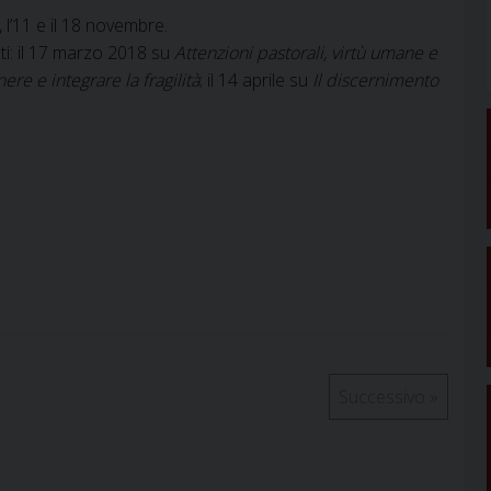
 l’11 e il 18 novembre.
i: il 17 marzo 2018 su
Attenzioni pastorali, virtù umane e
e e integrare la fragilità
; il 14 aprile su
Il discernimento
Successivo
»