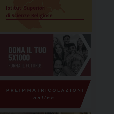
Istituti Superiori
di Scienze Religiose