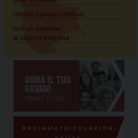
Istituti Teologici Affiliati
Istituti Superiori
di Scienze Religiose