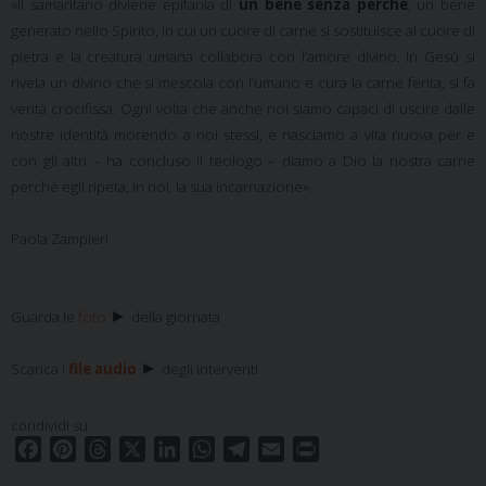
«Il samaritano diviene epifania di
un bene senza perché
, un bene
generato nello Spirito, in cui un cuore di carne si sostituisce al cuore di
pietra e la creatura umana collabora con l’amore divino. In Gesù si
rivela un divino che si mescola con l’umano e cura la carne ferita, si fa
verità crocifissa. Ogni volta che anche noi siamo capaci di uscire dalle
nostre identità morendo a noi stessi, e nasciamo a vita nuova per e
con gli altri – ha concluso il teologo – diamo a Dio la nostra carne
perché egli ripeta, in noi, la sua incarnazione».
Paola Zampieri
►
Guarda le
foto
della giornata
►
Scarica i
file audio
degli interventi
condividi su
F
P
T
X
L
W
T
E
P
a
i
h
i
h
e
m
r