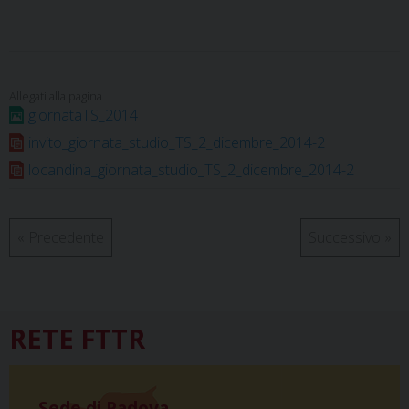
c
n
r
n
a
l
a
i
e
t
e
k
t
e
i
n
b
e
a
e
s
g
l
t
o
r
d
d
A
r
o
e
s
I
p
a
giornataTS_2014
k
s
n
p
m
invito_giornata_studio_TS_2_dicembre_2014-2
t
locandina_giornata_studio_TS_2_dicembre_2014-2
«
Precedente
Successivo
»
RETE FTTR
Sede di Padova