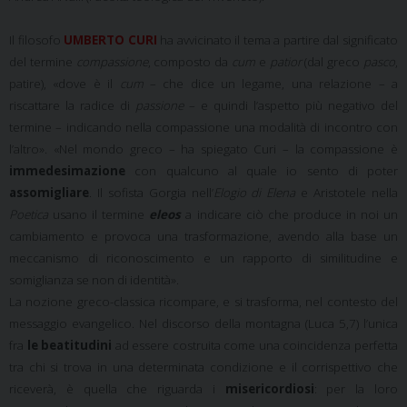
Il filosofo
UMBERTO CURI
ha avvicinato il tema a partire dal significato
del termine
compassione
, composto da
cum
e
patior
(dal greco
pasco
,
patire), «dove è il
cum
– che dice un legame, una relazione – a
riscattare la radice di
passione
– e quindi l’aspetto più negativo del
termine – indicando nella compassione una modalità di incontro con
l’altro». «Nel mondo greco – ha spiegato Curi – la compassione è
immedesimazione
con qualcuno al quale io sento di poter
assomigliare
. Il sofista Gorgia nell’
Elogio di Elena
e Aristotele nella
Poetica
usano il termine
eleos
a indicare ciò che produce in noi un
cambiamento e provoca una trasformazione, avendo alla base un
meccanismo di riconoscimento e un rapporto di similitudine e
somiglianza se non di identità».
La nozione greco-classica ricompare, e si trasforma, nel contesto del
messaggio evangelico. Nel discorso della montagna (Luca 5,7) l’unica
fra
le beatitudini
ad essere costruita come una coincidenza perfetta
tra chi si trova in una determinata condizione e il corrispettivo che
riceverà, è quella che riguarda i
misericordiosi
: per la loro