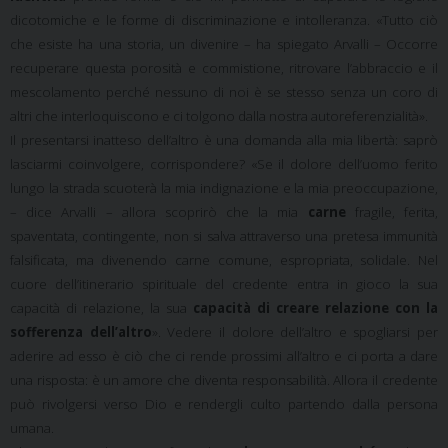
dicotomiche e le forme di discriminazione e intolleranza. «Tutto ciò
che esiste ha una storia, un divenire – ha spiegato Arvalli – Occorre
recuperare questa porosità e commistione, ritrovare l’abbraccio e il
mescolamento perché nessuno di noi è se stesso senza un coro di
altri che interloquiscono e ci tolgono dalla nostra autoreferenzialità».
Il presentarsi inatteso dell’altro è una domanda alla mia libertà: saprò
lasciarmi coinvolgere, corrispondere? «Se il dolore dell’uomo ferito
lungo la strada scuoterà la mia indignazione e la mia preoccupazione,
– dice Arvalli – allora scoprirò che la mia
carne
fragile, ferita,
spaventata, contingente, non si salva attraverso una pretesa immunità
falsificata, ma divenendo carne comune, espropriata, solidale. Nel
cuore dell’itinerario spirituale del credente entra in gioco la sua
capacità di relazione, la sua
capacità di creare relazione con la
sofferenza dell’altro
». Vedere il dolore dell’altro e spogliarsi per
aderire ad esso è ciò che ci rende prossimi all’altro e ci porta a dare
una risposta: è un amore che diventa responsabilità. Allora il credente
può rivolgersi verso Dio e rendergli culto partendo dalla persona
umana.