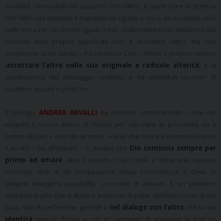
modalità censurabili nel rapporto con l’altro, in particolare la pretesa
che l’altro (ad esempio il migrante) sia uguale a noi o sia accettato solo
nella misura in cui diventi uguale a noi. «Subordinare l’accettazione alla
rinuncia della propria specificità non è accettare l’altro, ma una
proiezione di me stesso – ha concluso Curi -. Amare il proprio nemico
(
accettare l’altro nella sua originale e radicale alterità
) è la
quintessenza del messaggio cristiano e ha immediati riscontri di
carattere sociale e politico».
Il teologo
ANDREA ARVALLI
ha esordito sottolineando come nel
vangelo il nuovo metro di misura per calcolare la prossimità sia a
partire da Dio e non da se stessi. «Gesù che tocca il lebbroso (Marco
1,40-45) – ha affermato – ci mostra che
Dio comincia sempre per
primo ad amare
: ama il mondo così com’è e dona una risposta
concreta. Non si dà compassione senza concretezza e Gesù fa
sempre emergere possibilità concrete di amare». È un pensiero
delirante quello che si illude o pretende di poter distillare forme di vita
pura, stati di perfezione, perché è
nel dialogo con l’altro
che la mia
identità
prende forma e ciò mi permette di superare le logiche