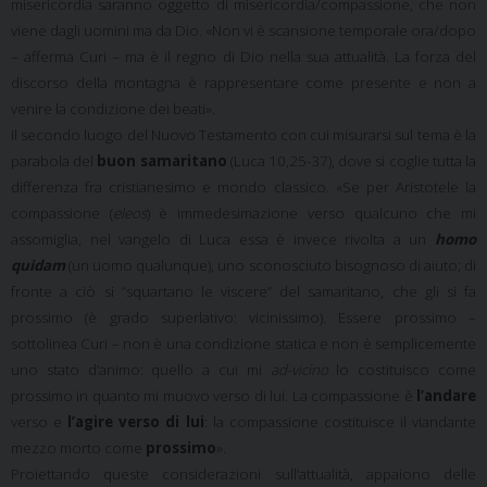
misericordia saranno oggetto di misericordia/compassione, che non
viene dagli uomini ma da Dio. «Non vi è scansione temporale ora/dopo
– afferma Curi – ma è il regno di Dio nella sua attualità. La forza del
discorso della montagna è rappresentare come presente e non a
venire la condizione dei beati».
Il secondo luogo del Nuovo Testamento con cui misurarsi sul tema è la
parabola del
buon samaritano
(Luca 10,25-37), dove si coglie tutta la
differenza fra cristianesimo e mondo classico. «Se per Aristotele la
compassione (
eleos
) è immedesimazione verso qualcuno che mi
assomiglia, nel vangelo di Luca essa è invece rivolta a un
homo
quidam
(un uomo qualunque), uno sconosciuto bisognoso di aiuto; di
fronte a ciò si “squartano le viscere” del samaritano, che gli si fa
prossimo (è grado superlativo: vicinissimo). Essere prossimo –
sottolinea Curi – non è una condizione statica e non è semplicemente
uno stato d’animo: quello a cui mi
ad-vicino
lo costituisco come
prossimo in quanto mi muovo verso di lui. La compassione è
l’andare
verso e
l’agire verso di lui
: la compassione costituisce il viandante
mezzo morto come
prossimo
».
Proiettando queste considerazioni sull’attualità, appaiono delle