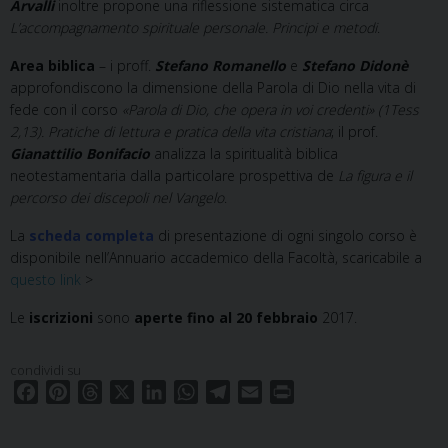
Arvalli
inoltre propone una riflessione sistematica circa
L’accompagnamento spirituale personale. Principi e metodi
.
Area biblica
– i proff.
Stefano Romanello
e
Stefano Didonè
approfondiscono la dimensione della Parola di Dio nella vita di
fede con il corso
«Parola di Dio, che opera in voi credenti» (1Tess
2,13). Pratiche di lettura e pratica della vita cristiana
; il prof.
Gianattilio Bonifacio
analizza la spiritualità biblica
neotestamentaria dalla particolare prospettiva de
La figura e il
percorso dei discepoli nel Vangelo
.
La
scheda completa
di presentazione di ogni singolo corso è
disponibile nell’Annuario accademico della Facoltà, scaricabile a
questo link
>
Le
iscrizioni
sono
aperte fino al 20 febbraio
2017.
condividi su
F
P
T
X
L
W
T
E
P
a
i
h
i
h
e
m
r
c
n
r
n
a
l
a
i