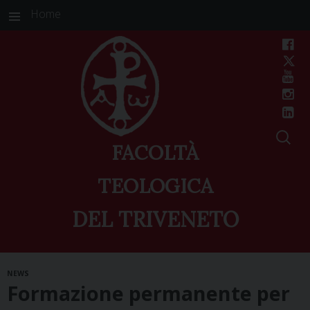
Home
FACOLTÀ
TEOLOGICA
DEL TRIVENETO
Skip
NEWS
to
Formazione permanente per
content