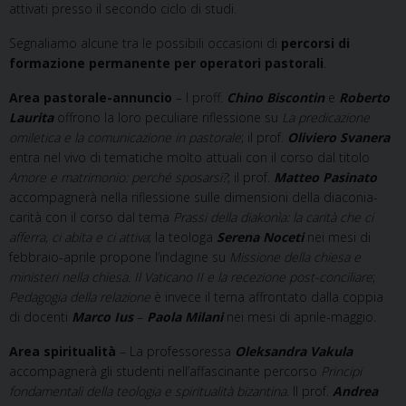
attivati presso il secondo ciclo di studi.
Segnaliamo alcune tra le possibili occasioni di
percorsi di
formazione permanente per operatori pastorali
.
Area pastorale-annuncio
– I proff.
Chino Biscontin
e
Roberto
Laurita
offrono la loro peculiare riflessione su
La predicazione
omiletica e la comunicazione in pastorale
; il prof.
Oliviero Svanera
entra nel vivo di tematiche molto attuali con il corso dal titolo
Amore e matrimonio: perché sposarsi?
; il prof.
Matteo Pasinato
accompagnerà nella riflessione sulle dimensioni della diaconia-
carità con il corso dal tema
Prassi della diakonìa: la carità che ci
afferra, ci abita e ci attiva
; la teologa
Serena Noceti
nei mesi di
febbraio-aprile propone l’indagine su
Missione della chiesa e
ministeri nella chiesa. Il Vaticano II e la recezione post-conciliare
;
Pedagogia della relazione
è invece il tema affrontato dalla coppia
di docenti
Marco Ius
–
Paola Milani
nei mesi di aprile-maggio.
Area spiritualità
– La professoressa
Oleksandra Vakula
accompagnerà gli studenti nell’affascinante percorso
Principi
fondamentali della teologia e spiritualità bizantina
. Il prof.
Andrea