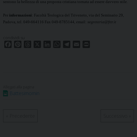
sentono la bellezza di una proposta cristiana tornata ad essere davvero stile.
Per
informazioni
: Facoltà Teologica del Triveneto, via del Seminario 29,
Padova, tel. 049-664116 Fax 049-8785144, email:
segreteria@fttr.it
condividi su
F
P
T
X
L
W
T
E
P
a
i
h
i
h
e
m
r
c
n
r
n
a
l
a
i
e
t
e
k
t
e
i
n
b
e
a
e
s
g
l
t
o
r
d
d
A
r
o
e
s
I
p
a
Battesimomin
k
s
n
p
m
t
«
Precedente
Successivo
»