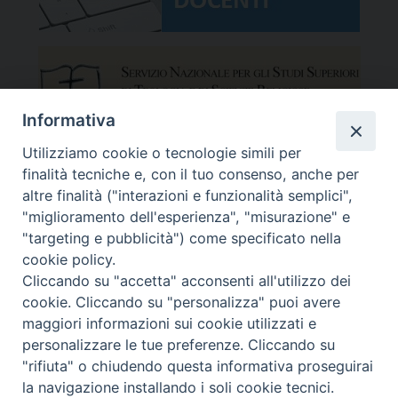
Informativa
Utilizziamo cookie o tecnologie simili per
finalità tecniche e, con il tuo consenso, anche per
altre finalità ("interazioni e funzionalità semplici",
"miglioramento dell'esperienza", "misurazione" e
"targeting e pubblicità") come specificato nella
cookie policy.
Cliccando su "accetta" acconsenti all'utilizzo dei
cookie. Cliccando su "personalizza" puoi avere
maggiori informazioni sui cookie utilizzati e
Facoltà Teologica del Triveneto
Copyright © Facoltà del Triveneto
personalizzare le tue preferenze. Cliccando su
Via del Seminario 7, 35122 Padova
"rifiuta" o chiudendo questa informativa proseguirai
Telefono: 049 664116 - Fax: 049 8785144
la navigazione installando i soli cookie tecnici.
Mail:
segreteria@fttr.it