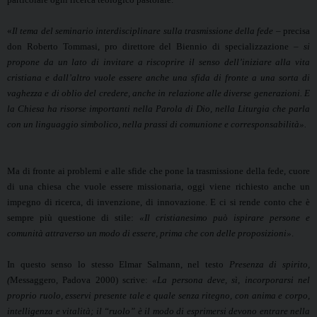
«
I
l tema del seminario interdisciplinare sulla trasmissione della fede –
precisa
don Roberto Tommasi, pro direttore del Biennio di specializzazione –
si
propone da un lato di invitare a riscoprire il senso dell’iniziare alla vita
cristiana e dall’altro vuole essere anche una sfida di fronte a una sorta di
vaghezza e di oblio del credere, anche in relazione alle diverse generazioni. E
la Chiesa ha risorse importanti nella Parola di Dio, nella Liturgia che parla
con un linguaggio simbolico, nella prassi di comunione e corresponsabilità
»
.
Ma di fronte ai problemi e alle sfide che pone la trasmissione della fede, cuore
di una chiesa che vuole essere missionaria, oggi viene richiesto anche un
impegno di ricerca, di invenzione, di innovazione. E ci si rende conto che è
sempre più questione di stile:
«
Il cristianesimo può ispirare persone e
comunità attraverso un modo di essere, prima che con delle proposizioni
»
.
In questo senso lo stesso Elmar Salmann, nel testo
Presenza di spirito,
(
Messaggero, Padova 2000)
scrive:
«
La persona deve, sì, incorporarsi nel
proprio ruolo, esservi presente tale e quale senza ritegno, con anima e corpo,
intelligenza e vitalità; il “ruolo” è il modo di esprimersi devono entrare nella