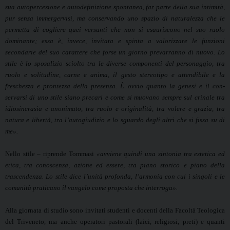
sua autopercezione e autodefi­nizione spontanea, far parte della sua intimità,
pur senza immergervisi, ma conser­vando uno spazio di naturalezza che le
permetta di cogliere quei versanti che non si esauriscono nel suo ruolo
dominante; essa è, invece, invitata e spinta a valoriz­zare le funzioni
secondarie del suo carattere che forse un giorno prevarranno di nuo­vo. Lo
stile è lo sposalizio sciolto tra le diverse componenti del personaggio, tra
ruolo e solitudine, carne e anima, il gesto stereotipo e attendibile e la
freschezza e prontez­za della presenza.
È ovvio quanto la genesi e il con­
servarsi di uno stile siano precari e come si muovano sempre sul crinale tra
idiosincrasia e anonimato, tra ruolo e origina­lità, tra volere e grazia, tra
natura e libertà, tra l’autogiudizio e lo sguardo degli altri che si fissa su di
me».
Nello stile – riprende Tommasi
«avviene quindi una sintonia tra estetica ed
etica, tra conoscenza, azio­ne ed essere, tra piano storico e piano della
trascendenza. Lo stile dice l’unità profonda, l’armonia con cui i singoli e le
comunità praticano il vangelo come proposta che interroga».
Alla giornata di studio sono invitati studenti e docenti della Facoltà Teologica
del Triveneto, ma anche operatori pastorali (laici, religiosi, preti) e quanti