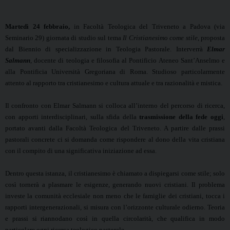
Martedì 24 febbraio,
in Facoltà Teologica del Triveneto a Padova (via
Seminario 29) giornata di studio sul tema
Il Cristianesimo come stile
, proposta
dal Biennio di specializzazione in Teologia Pastorale. Interverrà
Elmar
Salmann
,
d
ocente di teologia e filosofia al Pontificio Ateneo Sant’Anselmo e
alla Pontificia Università Gregoriana di Roma. Studioso particolarmente
attento al rapporto tra cristianesimo e cultura attuale e tra razionalità e mistica.
Il confronto con Elmar Salmann si colloca all’interno del percorso di ricerca,
con apporti interdisciplinari, sulla sfida della
trasmissione della fede oggi
,
portato avanti dalla Facoltà Teologica del Triveneto. A partire dalle prassi
pastorali concrete ci si domanda come rispondere al dono della vita cristiana
con il compito di una significativa iniziazione ad essa.
Dentro questa istanza, il cristianesimo è chiamato a dispiegarsi come stile; solo
così tornerà a plasmare le esigenze, generando nuovi cristiani. Il problema
investe la comunità ecclesiale non meno che le famiglie dei cristiani, tocca i
rapporti intergenerazionali, si misura con l’orizzonte culturale odierno. Teoria
e prassi si riannodano così in quella circolarità, che qualifica in modo
particolare ogni ricerca teologico pastorale.