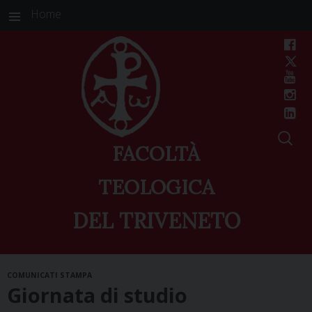
Home
FACOLTÀ
TEOLOGICA
DEL TRIVENETO
Skip
COMUNICATI STAMPA
to
Giornata di studio
content