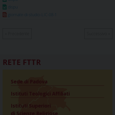
k
s
n
p
m
dispu
t
giornate-di-studio-LIC-08-1
«
Precedente
Successivo
»
RETE FTTR
Sede di Padova
Istituti Teologici Affiliati
Istituti Superiori
di Scienze Religiose