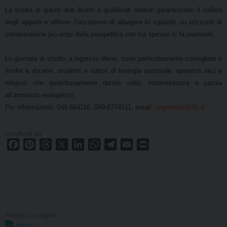
La scelta di questi due illustri e qualificati relatori garantiscono il calibro
degli apporti e offrono l’occasione di allargare lo sguardo su orizzonti di
comprensione più ampi della prospettiva con cui spesso si fa pastorale.
Le giornate di studio, a ingresso libero, sono particolarmente consigliate e
rivolte a docenti, studenti e cultori di teologia pastorale, operatori laici e
religiosi che quotidianamente danno volto, testimonianza e parola
all’annuncio evangelico.
Per informazioni: 049-664116, 049-8774511, email:
segreteria@fttr.it
condividi su
F
P
T
X
L
W
T
E
P
a
i
h
i
h
e
m
r
c
n
r
n
a
l
a
i
e
t
e
k
t
e
i
n
b
e
a
e
s
g
l
t
o
r
d
d
A
r
o
e
s
I
p
a
dispu