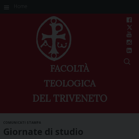
Home
FACOLTÀ
TEOLOGICA
DEL TRIVENETO
Skip
COMUNICATI STAMPA
to
Giornate di studio
content