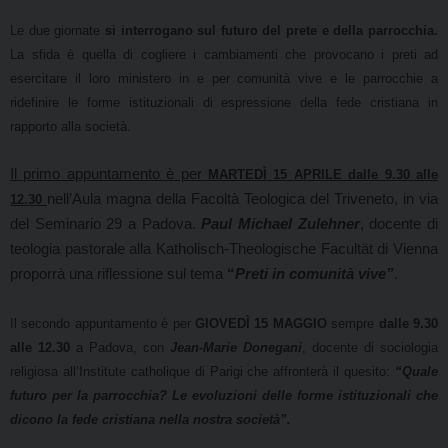
Le due giornate
si interrogano sul futuro del prete e della parrocchia.
La sfida è quella di cogliere i cambiamenti che provocano i preti ad
esercitare il loro ministero in e per comunità vive e le parrocchie a
ridefinire le forme istituzionali di espressione della fede cristiana in
rapporto alla società.
Il primo appuntamento è per
MARTEDÌ 15 APRILE dalle 9.30 alle
nell’Aula magna della Facoltà Teologica del Triveneto, in via
12.30
del Seminario 29 a Padova.
Paul Michael Zulehner
, docente di
teologia pastorale alla Katholisch-Theologische Facultät di Vienna
proporrà una riflessione sul tema
“
Preti in comunità vive”
.
Il secondo appuntamento è per
GIOVEDÌ 15 MAGGIO
sempre
dalle 9.30
alle 12.30
a Padova, con
Jean-Marie Donegani
, docente di sociologia
religiosa all’Institute catholique di Parigi che affronterà il quesito:
“Quale
futuro per la parrocchia? Le evoluzioni delle forme istituzionali che
dicono la fede cristiana nella nostra società”.