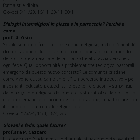
forma-stile di vita.
Giovedì 9/11/23, 16/11, 23/11, 30/11
Dialoghi interreligiosi in piazza e in parrocchia? Perché e
come
prof. G. Osto
Scuole sempre più multietniche e multireligiose, metodi “orientali”
di meditazione diffusi, matrimoni con disparità di culto, mondo
della cura, della nascita e della morte che abbraccia persone di
ogni fede. Quali opportunità e problematiche teologico-pastorali
emergono da questo nuovo contesto? Le comunità cristiane
come vivono questi cambiamenti? Un percorso introduttivo – per
insegnanti, educatori, catechisti, presbiteri e diaconi – sui principi
del dialogo interreligioso dal punto di vista cattolico, le possibilità
e le problematiche di incontro e collaborazione, in particolare con
il mondo dell’islam e delle religioni orientali.
Giovedì 21/3/24, 11/4, 18/4, 2/5
Giovani e fede: quale futuro?
prof.ssa P. Cazzaro
Le coordinate fondamentali dell’attuale situazione dei giovani nel