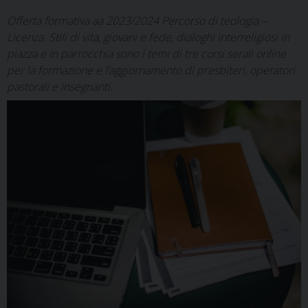
Offerta formativa aa 2023/2024 Percorso di teologia –
Licenza. Stili di vita, giovani e fede, dialoghi interreligiosi in
piazza e in parrocchia sono i temi di tre corsi serali online
per la formazione e l’aggiornamento di presbiteri, operatori
pastorali e insegnanti.