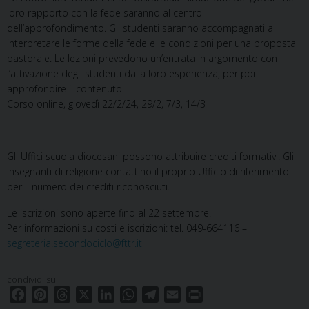
loro rapporto con la fede saranno al centro
dell’approfondimento. Gli studenti saranno accompagnati a
interpretare le forme della fede e le condizioni per una proposta
pastorale. Le lezioni prevedono un’entrata in argomento con
l’attivazione degli studenti dalla loro esperienza, per poi
approfondire il contenuto.
Corso online, giovedì 22/2/24, 29/2, 7/3, 14/3
Gli Uffici scuola diocesani possono attribuire crediti formativi. Gli
insegnanti di religione contattino il proprio Ufficio di riferimento
per il numero dei crediti riconosciuti.
Le iscrizioni sono aperte fino al 22 settembre.
Per informazioni su costi e iscrizioni: tel. 049-664116 –
segreteria.secondociclo@fttr.it
condividi su
F
P
T
X
L
W
T
E
P