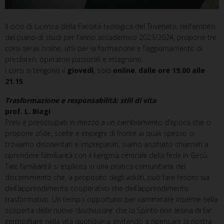
Il ciclo di Licenza della Facoltà teologica del Triveneto, nell’ambito
del piano di studi per l’anno accademico 2023/2024, propone tre
corsi serali online, utili per la formazione e l’aggiornamento di
presbiteri, operatori pastorali e insegnanti.
I corsi si tengono il
giovedì
, solo
online
,
dalle ore 19.00 alle
21.15
.
Trasformazione e responsabilità: stili di vita
prof. L. Biagi
Presi e preoccupati in mezzo a un cambiamento d’epoca che ci
propone sfide, scelte e impegni di fronte ai quali spesso ci
troviamo disorientati e impreparati, siamo anzitutto chiamati a
riprendere familiarità con il kerigma centrale della fede in Gesù.
Tale familiarità si esplicita in una pratica comunitaria del
discernimento che, a proposito degli adulti, può fare tesoro sia
dell’apprendimento cooperativo che dell’apprendimento
trasformativo. Un tempo opportuno per camminare insieme nella
scoperta delle nuove ‘dischiusure’ che lo Spirito non lesina di far
germogliare nella vita quotidiana, invitando a ripensare la nostra