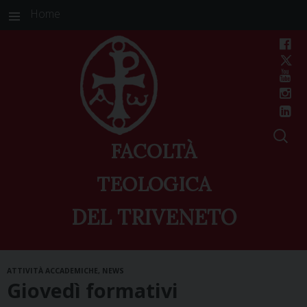
Home
FACOLTÀ
TEOLOGICA
DEL TRIVENETO
Skip
ATTIVITÀ ACCADEMICHE
,
NEWS
to
Giovedì formativi
content