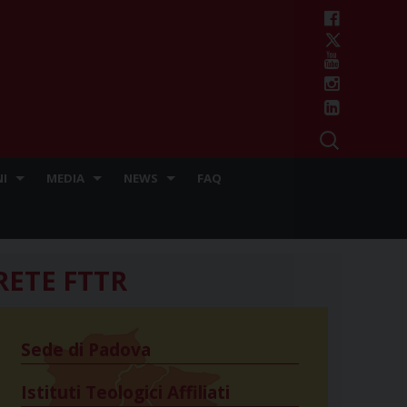
I
MEDIA
NEWS
FAQ
RETE FTTR
Sede di Padova
Istituti Teologici Affiliati