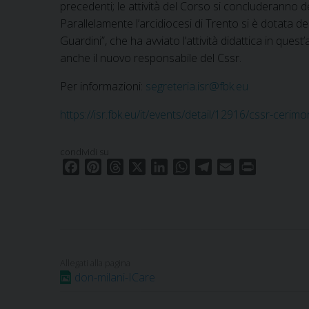
precedenti; le attività del Corso si concluderanno d
Parallelamente l’arcidiocesi di Trento si è dotata d
Guardini”, che ha avviato l’attività didattica in qu
anche il nuovo responsabile del Cssr.
Per informazioni:
segreteria.isr@fbk.eu
https://isr.fbk.eu/it/events/detail/12916/cssr-cer
condividi su
F
P
T
X
L
W
T
E
P
a
i
h
i
h
e
m
r
c
n
r
n
a
l
a
i
e
t
e
k
t
e
i
n
b
e
a
e
s
g
l
t
o
r
d
d
A
r
o
e
s
I
p
a
don-milani-ICare
k
s
n
p
m
t