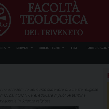
FACOLTÀ
TEOLOGICA
DEL TRIVENETO
ERIA
SERVIZI
BIBLIOTECHE
TESI
PUBBLICAZION
anno accademico del Corso superiore di Scienze religiose
ino) dal titolo “I Care: eduCare si può”. Al termine,
agistrale in Scienze religiose.