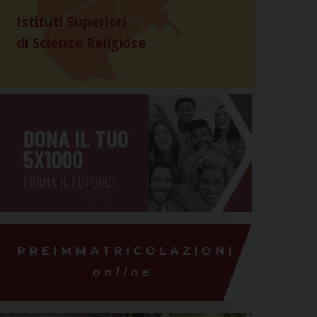
Istituti Superiori
di Scienze Religiose