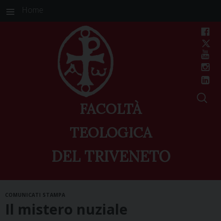
Home
FACOLTÀ
TEOLOGICA
DEL TRIVENETO
Skip
COMUNICATI STAMPA
to
Il mistero nuziale
content