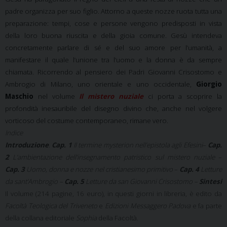
padre organizza per suo figlio. Attorno a queste nozze ruota tutta una
preparazione: tempi, cose e persone vengono predisposti in vista
della loro buona riuscita e della gioia comune. Gesù intendeva
concretamente parlare di sé e del suo amore per l’umanità, a
manifestare il quale l’unione tra l’uomo e la donna è da sempre
chiamata. Ricorrendo al pensiero dei Padri Giovanni Crisostomo e
Ambrogio di Milano, uno orientale e uno occidentale,
Giorgio
Maschio
nel volume
Il mistero nuziale
ci porta a scoprire la
profondità inesauribile del disegno divino che, anche nel volgere
vorticoso del costume contemporaneo, rimane vero.
Indice
Introduzione
.
Cap. 1
Il termine mysterion nell’epistola agli Efesini
–
Cap.
2
L’ambientazione dell’insegnamento patristico sul mistero nuziale
–
Cap. 3
Uomo, donna e nozze nel cristianesimo primitivo
–
Cap. 4
Letture
da sant’Ambrogio –
Cap. 5
Letture da san Giovanni Crisostomo –
Sintesi
Il volume (214 pagine, 16 euro), in questi giorni in libreria, è edito da
Facoltà Teologica del Triveneto
e
Edizioni Messaggero Padova
e fa parte
della collana editoriale
Sophia
della Facoltà.