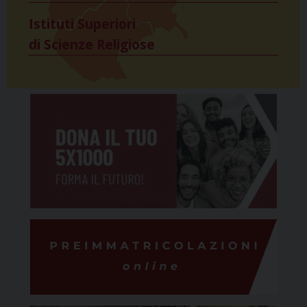
Istituti Superiori
di Scienze Religiose