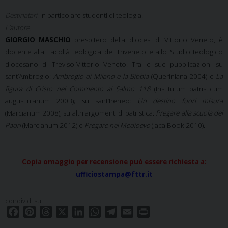
Destinatari
:
in particolare studenti di teologia.
L’autore.
GIORGIO MASCHIO
presbitero della diocesi di Vittorio Veneto, è
docente alla Facoltà teologica del Triveneto e allo Studio teologico
diocesano di Treviso-Vittorio Veneto. Tra le sue pubblicazioni su
sant’Ambrogio:
Ambrogio di Milano e la Bibbia
(Queriniana 2004) e
La
figura di Cristo nel Commento al Salmo 118
(Institutum patristicum
augustinianum 2003); su sant’Ireneo:
Un destino fuori misura
(Marcianum 2008); su altri argomenti di patristica:
Pregare alla scuola dei
Padri
(Marcianum 2012) e
Pregare nel Medioevo
(Jaca Book 2010).
Copia omaggio per recensione può essere richiesta a:
ufficiostampa@fttr.it
condividi su
F
P
T
X
L
W
T
E
P
a
i
h
i
h
e
m
r