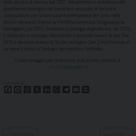
della diocesi di Verona dal 2007. Attualmente è vicerettore del
quadriennio teologico nel Seminario vescovile di Verona e
collaboratore per la formazione permanente del clero nella
diocesi veronese. Presso la Pontificia Università Gregoriana ha
conseguito, nel 2012, la licenza in teologia dogmatica e, nel 2016,
il dottorato in teologia, difendendo il presente lavoro di tesi. Dal
2015 è docente presso lo Studio teologico San Zeno (Verona), in
cui tiene il corso di Teologia del ministero ordinato.
Copia omaggio per recensione può essere richiesta a:
ufficiostampa@fttr.it
condividi su
F
P
T
X
L
W
T
E
P
a
i
h
i
h
e
m
r
c
n
r
n
a
l
a
i
e
t
e
k
t
e
i
n
b
e
a
e
s
g
l
t
o
r
d
d
A
r
o
e
s
I
p
a
«
Precedente
Successivo
»