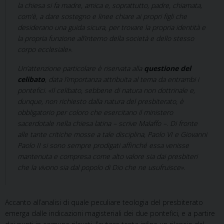
la chiesa si fa madre, amica e, soprattutto, padre, chiamata,
com’è, a dare sostegno e linee chiare ai propri figli che
desiderano una guida sicura, per trovare la propria identità e
la propria funzione all’interno della società e dello stesso
corpo ecclesiale».
Un’attenzione particolare è riservata alla
questione del
celibato
, data l’importanza attribuita al tema da entrambi i
pontefici. «Il celibato, sebbene di natura non dottrinale e,
dunque, non richiesto dalla natura del presbiterato, è
obbligatorio per coloro che esercitano il ministero
sacerdotale nella chiesa latina – scrive Malaffo –. Di fronte
alle tante critiche mosse a tale disciplina, Paolo VI e Giovanni
Paolo II si sono sempre prodigati affinché essa venisse
mantenuta e compresa come alto valore sia dai presbiteri
che la vivono sia dal popolo di Dio che ne usufruisce».
Accanto all’analisi di quale peculiare teologia del presbiterato
emerga dalle indicazioni magisteriali dei due pontefici, e a partire