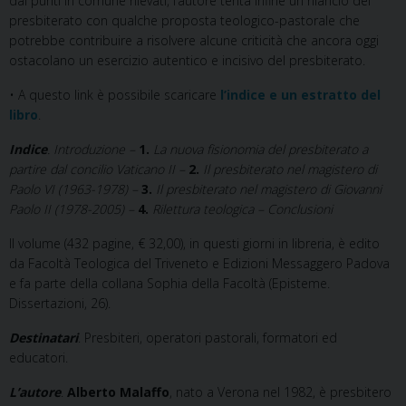
dai punti in comune rilevati, l’autore tenta infine un rilancio del
presbiterato con qualche proposta teologico-pastorale che
potrebbe contribuire a risolvere alcune criticità che ancora oggi
ostacolano un esercizio autentico e incisivo del presbiterato.
• A questo link è possibile scaricare
l’indice e un estratto del
libro
.
Indice
. Introduzione –
1.
La nuova fisionomia del presbiterato a
partire dal concilio Vaticano II –
2.
Il presbiterato nel magistero di
Paolo VI (1963-1978) –
3.
Il presbiterato nel magistero di Giovanni
Paolo II (1978-2005) –
4.
Rilettura teologica – Conclusioni
Il volume (432 pagine, € 32,00), in questi giorni in libreria, è edito
da Facoltà Teologica del Triveneto e Edizioni Messaggero Padova
e fa parte della collana Sophia della Facoltà (Episteme.
Dissertazioni, 26).
Destinatari
. Presbiteri, operatori pastorali, formatori ed
educatori.
L’autore
.
Alberto Malaffo
, nato a Verona nel 1982, è presbitero