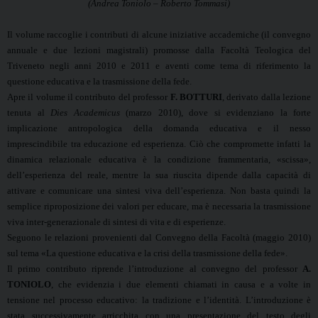
(Andrea Toniolo – Roberto Tommasi)
Il volume raccoglie i contributi di alcune iniziative accademiche (il convegno
annuale e due lezioni magistrali) promosse dalla Facoltà Teologica del
Triveneto negli anni 2010 e 2011 e aventi come tema di riferimento la
questione educativa e la trasmissione della fede.
Apre il volume il contributo del professor
F. BOTTURI
, derivato dalla lezione
tenuta al
Dies Academicus
(marzo 2010), dove si evidenziano la forte
implicazione antropologica della domanda educativa e il nesso
imprescindibile tra educazione ed esperienza. Ciò che compromette infatti la
dinamica relazionale educativa è la condizione frammentaria, «scissa»,
dell’esperienza del reale, mentre la sua riuscita dipende dalla capacità di
attivare e comunicare una sintesi viva dell’esperienza. Non basta quindi la
semplice riproposizione dei valori per educare, ma è necessaria la trasmissione
viva inter-generazionale di sintesi di vita e di esperienze.
Seguono le relazioni provenienti dal Convegno della Facoltà (maggio 2010)
sul tema «La questione educativa e la crisi della trasmissione della fede».
Il primo contributo riprende l’introduzione al convegno del professor
A.
TONIOLO
, che evidenzia i due elementi chiamati in causa e a volte in
tensione nel processo educativo: la tradizione e l’identità. L’introduzione è
stata successivamente arricchita con una presentazione del testo degli