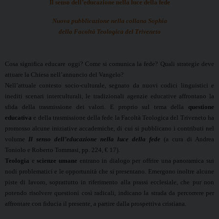
Il senso dell’educazione nella luce della fede
Nuova pubblicazione nella collana Sophia
della Facoltà Teologica del Triveneto
Cosa significa educare oggi? Come si comunica la fede? Quali strategie deve
attuare la Chiesa nell’annuncio del Vangelo?
Nell’attuale contesto socio-culturale, segnato da nuovi codici linguistici e
inediti scenari interculturali, le tradizionali agenzie educative affrontano la
sfida della trasmissione dei valori. E proprio sul tema della
questione
educativa
e della trasmissione della fede la Facoltà Teologica del Triveneto ha
promosso alcune iniziative accademiche, di cui si pubblicano i contributi nel
volume
Il senso dell’educazione nella luce della fede
(a cura di Andrea
Toniolo e Roberto Tommasi, pp. 224, € 17).
Teologia
e
scienze umane
entrano in dialogo per offrire una panoramica sui
nodi problematici e le opportunità che si presentano. Emergono inoltre alcune
piste di lavoro, soprattutto in riferimento alla prassi ecclesiale, che pur non
potendo risolvere questioni così radicali, indicano la strada da percorrere per
affrontare con fiducia il presente, a partire dalla prospettiva cristiana.