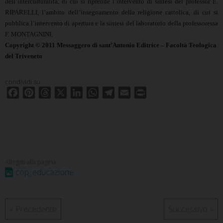
dell’interculturalità, di cui si riprende l’intervento di sintesi del professor E.
RIPARELLI, l’ambito dell’insegnamento della religione cattolica, di cui si
pubblica l’intervento di apertura e la sintesi del laboratorio della professoressa
F. MONTAGNINI.
Copyright © 2011 Messaggero di sant’Antonio Editrice – Facoltà Teologica
del Triveneto
condividi su
F
P
T
X
L
W
T
E
P
a
i
h
i
h
e
m
r
c
n
r
n
a
l
a
i
e
t
e
k
t
e
i
n
b
e
a
e
s
g
l
t
o
r
d
d
A
r
o
e
s
I
p
a
cop_educazione
k
s
n
p
m
t
«
Precedente
Successivo
»