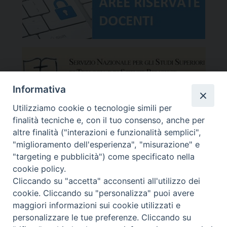
Informativa
Utilizziamo cookie o tecnologie simili per
finalità tecniche e, con il tuo consenso, anche per
altre finalità ("interazioni e funzionalità semplici",
"miglioramento dell'esperienza", "misurazione" e
"targeting e pubblicità") come specificato nella
cookie policy.
Cliccando su "accetta" acconsenti all'utilizzo dei
cookie. Cliccando su "personalizza" puoi avere
maggiori informazioni sui cookie utilizzati e
Facoltà Teologica del Triveneto
Copyright © Facoltà del Triveneto
personalizzare le tue preferenze. Cliccando su
Via del Seminario 7, 35122 Padova