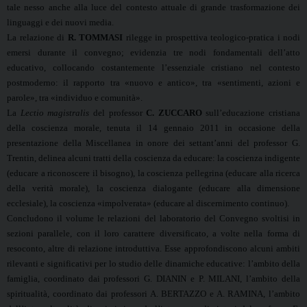
tale nesso anche alla luce del contesto attuale di grande trasformazione dei
linguaggi e dei nuovi media.
La relazione di
R. TOMMASI
rilegge in prospettiva teologico-pratica i nodi
emersi durante il convegno; evidenzia tre nodi fondamentali dell’atto
educativo, collocando costantemente l’essenziale cristiano nel contesto
postmoderno: il rapporto tra «nuovo e antico», tra «sentimenti, azioni e
parole», tra «individuo e comunità».
La
Lectio magistralis
del professor
C. ZUCCARO
sull’educazione cristiana
della coscienza morale, tenuta il 14 gennaio 2011 in occasione della
presentazione della Miscellanea in onore dei settant’anni del professor G.
Trentin, delinea alcuni tratti della coscienza da educare: la coscienza indigente
(educare a riconoscere il bisogno), la coscienza pellegrina (educare alla ricerca
della verità morale), la coscienza dialogante (educare alla dimensione
ecclesiale), la coscienza «impolverata» (educare al discernimento continuo).
Concludono il volume le relazioni del laboratorio del Convegno svoltisi in
sezioni parallele, con il loro carattere diversificato, a volte nella forma di
resoconto, altre di relazione introduttiva. Esse approfondiscono alcuni ambiti
rilevanti e significativi per lo studio delle dinamiche educative: l’ambito della
famiglia, coordinato dai professori G. DIANIN e P. MILANI, l’ambito della
spiritualità, coordinato dai professori A. BERTAZZO e A. RAMINA, l’ambito