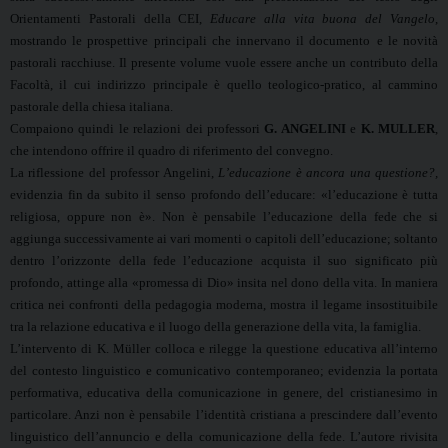
Orientamenti Pastorali della CEI,
Educare alla vita buona del Vangelo
,
mostrando le prospettive principali che innervano il documento
e le novità
pastorali racchiuse. Il presente volume vuole essere anche un contributo della
Facoltà, il cui indirizzo principale è quello teologico-pratico, al cammino
pastorale della chiesa italiana.
Compaiono quindi le relazioni dei professori
G. ANGELINI
e
K. MULLER
,
che intendono offrire il quadro di riferimento del convegno.
La riflessione del professor Angelini,
L’educazione è ancora una questione?,
evidenzia fin da subito il senso profondo dell’educare: «l’educazione è tutta
religiosa, oppure non è». Non è pensabile l’educazione della fede che si
aggiunga successivamente ai vari momenti o capitoli dell’educazione; soltanto
dentro l’orizzonte della fede l’educazione acquista il suo significato più
profondo, attinge alla «promessa di Dio» insita nel dono della vita. In maniera
critica nei confronti della pedagogia moderna, mostra il legame insostituibile
tra la relazione educativa e il luogo della generazione della vita, la famiglia.
L’intervento di K. Müller colloca e rilegge la questione educativa all’interno
del contesto linguistico e comunicativo contemporaneo; evidenzia la portata
performativa, educativa della comunicazione in genere, del cristianesimo in
particolare. Anzi non è pensabile l’identità cristiana a prescindere dall’evento
linguistico dell’annuncio e della comunicazione della fede. L’autore rivisita