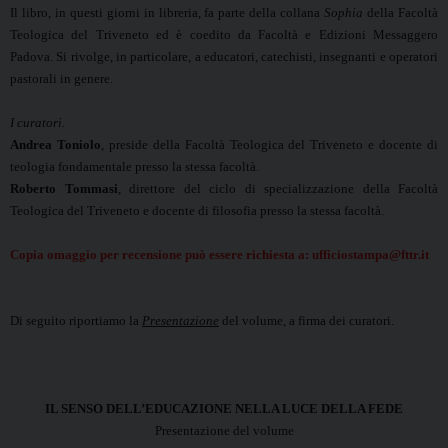
Il libro
, in questi giorni in libreria, fa parte della collana
Sophia
della Facoltà
Teologica del Triveneto ed è coedito da Facoltà e Edizioni Messaggero
Padova. Si rivolge, in particolare, a
e
ducatori, catechisti, insegnanti e operatori
pastorali in genere.
I curatori.
Andrea Toniolo
, preside della Facoltà Teologica del Triveneto e docente di
teologia fondamentale presso la stessa facoltà.
Roberto Tommasi
, direttore del ciclo di specializzazione della Facoltà
Teologica del Triveneto e docente di filosofia presso la stessa facoltà.
Copia omaggio per recensione può essere richiesta a:
ufficiostampa@fttr.it
Di seguito riportiamo la
Presentazione
del volume, a firma dei curatori.
IL SENSO DELL’EDUCAZIONE NELLA LUCE DELLA FEDE
Presentazione del volume