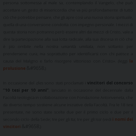
persona sottomessa al male sa, contemplando il Vangelo, che può
accettare un gesto di misericordia che va più profondamente di tutto
ciò che potrebbe pensare, che gli apre così una nuova storia spirituale,
quella di una conversione condotta con impegno personale. I mezzi di
questa storia non potranno però essere altri dai mezzi di Cristo, vale a
dire la partecipazione alla sua lotta radicale, alla sua discesa in ciò che
è più orribile nella nostra umanità umiliata, non soltanto per
prendersene cura, ma soprattutto per identificarsi con chi patisce a
causa del Maligno e farlo risorgere vittorioso con Cristo». (leggi
la
&#9658;
prolusione
)
In occasione del
dies
sono stati proclamati i
vincitori del concorso
“10 tesi per 10 anni”
, lanciato in occasione del decennale dalla
Facoltà teologica in collaborazione con Fondazione Antonveneta, che
da diverso tempo sostiene alcune iniziative della Facoltà. Fra le 18 tesi
presentate, ne sono state scelte due per il primo ciclo e due per il
secondo ciclo della Sede; tre per gli Ita; tre per gli Issr (vedi
i nomi dei
&#9658;
vincitori
)