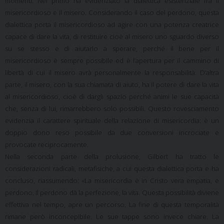
momenti. Nel primo ha evidenziato la dialettica esistenziale fra il
misericordioso e il misero. Considerando il caso del perdono, questa
dialettica porta il misericordioso ad agire con una potenza creatrice
capace di dare la vita, di restituire cioè al misero uno sguardo diverso
su se stesso e di aiutarlo a sperare, perché il bene per il
misericordioso è sempre possibile ed è l’apertura per il cammino di
libertà di cui il misero avrà personalmente la responsabilità. D’altra
parte, il misero, con la sua chiamata di aiuto, ha il potere di dare la vita
al misericordioso, cioè di dargli spazio perché animi le sue capacità
che, senza di lui, rimarrebbero solo possibili. Questo rovesciamento
evidenzia il carattere spirituale della relazione di misericordia: è un
doppio dono reso possibile da due conversioni incrociate e
provocate reciprocamente.
Nella seconda parte della prolusione, Gilbert ha tratto le
considerazioni radicali, metafisiche, a cui questa dialettica porta e ha
concluso, riassumendo: «La misericordia è in Cristo vera empatia, e
perdono. Il perdono dà la perfezione, la vita. Questa possibilità diviene
effettiva nel tempo, apre un percorso. La fine di questa temporalità
rimane però inconcepibile. Le sue tappe sono invece chiare. La