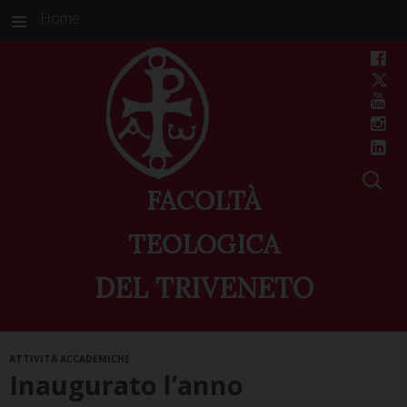
Home
FACOLTÀ
TEOLOGICA
DEL TRIVENETO
Skip
ATTIVITÀ ACCADEMICHE
to
Inaugurato l’anno
content