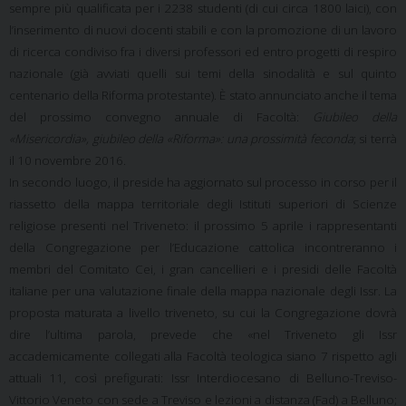
sempre più qualificata per i 2238 studenti (di cui circa 1800 laici), con
l’inserimento di nuovi docenti stabili e con la promozione di un lavoro
di ricerca condiviso fra i diversi professori ed entro progetti di respiro
nazionale (già avviati quelli sui temi della sinodalità e sul quinto
centenario della Riforma protestante).
È stato annunciato anche il tema
del prossimo convegno annuale di Facoltà:
Giubileo della
«Misericordia», giubileo della «Riforma»: una prossimità feconda
; si terrà
il 10 novembre 2016.
In secondo luogo, il preside ha aggiornato sul processo in corso per il
riassetto della mappa territoriale degli Istituti superiori di Scienze
religiose presenti nel Triveneto: il prossimo 5 aprile i rappresentanti
della Congregazione per l’Educazione cattolica incontreranno i
membri del Comitato Cei, i gran cancellieri e i presidi delle Facoltà
italiane per una valutazione finale della mappa nazionale degli Issr. La
proposta maturata a livello triveneto, su cui la Congregazione dovrà
dire l’ultima parola, prevede che «
nel Triveneto gli Issr
accademicamente collegati alla Facoltà teologica siano 7 rispetto agli
attuali 11, così prefigurati: Issr Interdiocesano di Belluno-Treviso-
Vittorio Veneto con sede a Treviso e lezioni a distanza (Fad) a Belluno;