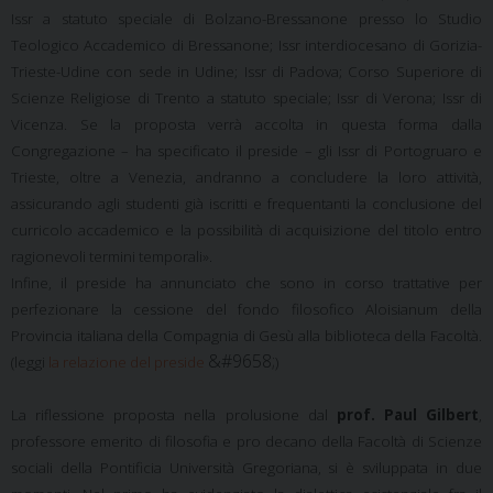
Issr a statuto speciale di Bolzano-Bressanone presso lo Studio
Teologico Accademico di Bressanone; Issr interdiocesano di Gorizia-
Trieste-Udine con sede in Udine; Issr di Padova; Corso Superiore di
Scienze Religiose di Trento a statuto speciale; Issr di Verona; Issr di
Vicenza. Se la proposta verrà accolta in questa forma dalla
Congregazione – ha specificato il preside – gli Issr di Portogruaro e
Trieste, oltre a Venezia, andranno a concludere la loro attività,
assicurando agli studenti già iscritti e frequentanti la conclusione del
curricolo accademico e la possibilità di acquisizione del titolo entro
ragionevoli termini temporali».
Infine, il preside ha annunciato che sono in corso trattative per
perfezionare la cessione del fondo filosofico Aloisianum della
Provincia italiana della Compagnia di Gesù alla biblioteca della Facoltà.
&#9658;
(leggi
la relazione del preside
)
La riflessione proposta nella prolusione dal
prof. Paul Gilbert
,
professore emerito di filosofia e pro decano della Facoltà di Scienze
sociali della Pontificia Università Gregoriana, si è sviluppata in due