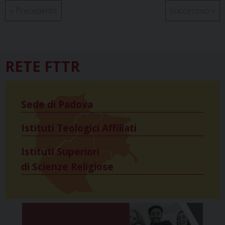
«
Precedente
Successivo
»
RETE FTTR
Sede di Padova
Istituti Teologici Affiliati
Istituti Superiori
di Scienze Religiose