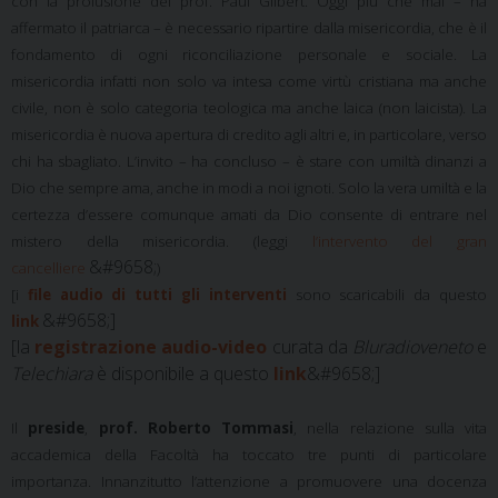
con la prolusione del prof. Paul Gilbert. Oggi più che mai – ha
affermato il patriarca – è necessario ripartire dalla misericordia, che è il
fondamento di ogni riconciliazione personale e sociale. La
misericordia infatti non solo va intesa come virtù cristiana ma anche
civile, non è solo categoria teologica ma anche laica (non laicista). La
misericordia è nuova apertura di credito agli altri e, in particolare, verso
chi ha sbagliato. L’invito – ha concluso – è stare con umiltà dinanzi a
Dio che sempre ama, anche in modi a noi ignoti. Solo la vera umiltà e la
certezza d’essere comunque amati da Dio consente di entrare nel
mistero della misericordia. (leggi
l’intervento del gran
&#9658;
cancelliere
)
[i
file audio di tutti gli interventi
sono scaricabili da questo
&#9658;]
link
[la
registrazione audio-video
curata da
Bluradioveneto
e
Telechiara
è disponibile a questo
link
&#9658;]
Il
preside
,
prof. Roberto Tommasi
, nella relazione sulla vita
accademica della Facoltà ha toccato tre punti di particolare
importanza. Innanzitutto l’attenzione a promuovere una docenza