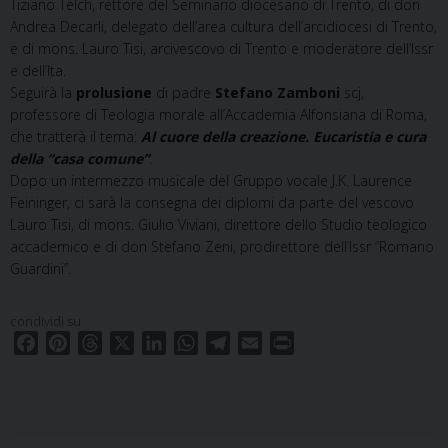
Tiziano Telch, rettore del Seminario diocesano di Trento, di don
Andrea Decarli, delegato dell’area cultura dell’arcidiocesi di Trento,
e di mons. Lauro Tisi, arcivescovo di Trento e moderatore dell’Issr
e dell’Ita.
Seguirà la
prolusione
di padre
Stefano Zamboni
scj,
professore di Teologia morale all’Accademia Alfonsiana di Roma,
che tratterà il tema:
Al cuore della creazione. Eucaristia e cura
della “casa comune”
.
Dopo un intermezzo musicale del Gruppo vocale J.K. Laurence
Feininger, ci sarà la consegna dei diplomi da parte del vescovo
Lauro Tisi, di mons. Giulio Viviani, direttore dello Studio teologico
accademico e di don Stefano Zeni, prodirettore dell’Issr “Romano
Guardini”.
condividi su
F
P
T
X
L
W
T
E
P
a
i
h
i
h
e
m
r
c
n
r
n
a
l
a
i
e
t
e
k
t
e
i
n
b
e
a
e
s
g
l
t