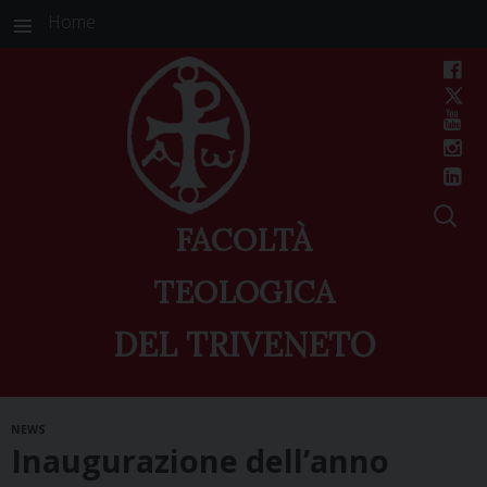
Home
FACOLTÀ
TEOLOGICA
DEL TRIVENETO
Skip
NEWS
to
Inaugurazione dell’anno
content