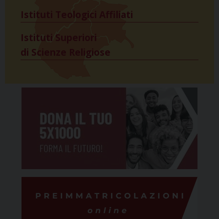
Istituti Teologici Affiliati
Istituti Superiori
di Scienze Religiose