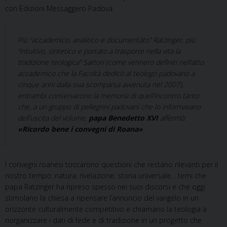
con Edizioni Messaggero Padova.
Più “accademico, analitico e documentato” Ratzinger, più
“intuitivo, sintetico e portato a trasporre nella vita la
tradizione teologica” Sartori (come vennero definiti nell’atto
accademico che la Facoltà dedicò al teologo padovano a
cinque anni dalla sua scomparsa avvenuta nel 2007),
entrambi conservarono la memoria di quell’incontro tanto
che, a un gruppo di pellegrini padovani che lo informavano
dell’uscita del volume,
papa Benedetto XVI
affermò:
«Ricordo bene i convegni di Roana»
.
I convegni roanesi toccarono questioni che restano rilevanti per il
nostro tempo: natura, rivelazione, storia universale… temi che
papa Ratzinger ha ripreso spesso nei suoi discorsi e che oggi
stimolano la chiesa a ripensare l’annuncio del vangelo in un
orizzonte culturalmente competitivo e chiamano la teologia a
riorganizzare i dati di fede e di tradizione in un progetto che