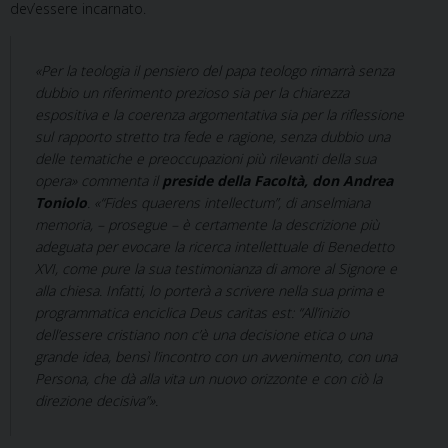
dev’essere incarnato.
«Per la teologia il pensiero del papa teologo rimarrà senza
dubbio un riferimento prezioso sia per la chiarezza
espositiva e la coerenza argomentativa sia per la riflessione
sul rapporto stretto tra fede e ragione, senza dubbio una
delle tematiche e preoccupazioni più rilevanti della sua
opera» commenta il
preside della Facoltà, don Andrea
Toniolo
. «“Fides quaerens intellectum”, di anselmiana
memoria, – prosegue – è certamente la descrizione più
adeguata per evocare la ricerca intellettuale di Benedetto
XVI, come pure la sua testimonianza di amore al Signore e
alla chiesa. Infatti, lo porterà a scrivere nella sua prima e
programmatica enciclica Deus caritas est: “All’inizio
dell’essere cristiano non c’è una decisione etica o una
grande idea, bensì l’incontro con un avvenimento, con una
Persona, che dà alla vita un nuovo orizzonte e con ciò la
direzione decisiva”».