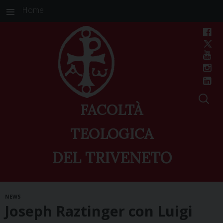
Home
FACOLTÀ
TEOLOGICA
DEL TRIVENETO
Skip
NEWS
to
Joseph Raztinger con Luigi
content