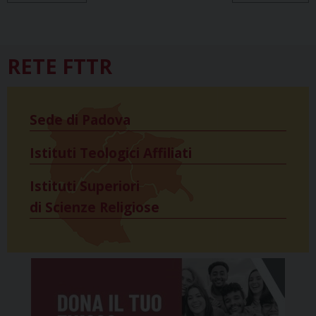
k
s
n
p
m
t
RETE FTTR
Sede di Padova
Istituti Teologici Affiliati
Istituti Superiori
di Scienze Religiose