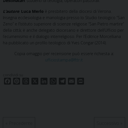
Destinatari
. studenti di teologia, operatori pastorali.
L’autore
.
Luca Merlo
è presbitero della diocesi di Verona.
Insegna ecclesiologia e mariologia presso lo Studio teologico “San
Zeno” e l’Istituto superiore di scienze religiose “San Pietro martire”
della città; è anche delegato diocesano e direttore dell’Ufficio per
l’ecumenismo e il dialogo interreligioso. Per l’Editrice Morcelliana
ha pubblicato un profilo teologico di Yves Congar (2014).
Copia omaggio per recensione può essere richiesta a:
ufficiostampa@fttr.it
condividi su
F
P
T
X
L
W
T
E
P
a
i
h
i
h
e
m
r
c
n
r
n
a
l
a
i
e
t
e
k
t
e
i
n
b
e
a
e
s
g
l
t
o
r
d
d
A
r
o
e
s
I
p
a
«
Precedente
Successivo
»