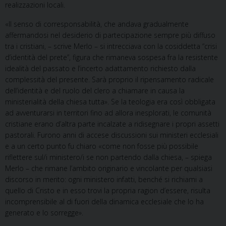
realizzazioni locali.
«Il senso di corresponsabilità, che andava gradualmente
affermandosi nel desiderio di partecipazione sempre più diffuso
tra i cristiani, – scrive Merlo – si intrecciava con la cosiddetta “crisi
d’identità del prete”, figura che rimaneva sospesa fra la resistente
idealità del passato e l’incerto adattamento richiesto dalla
complessità del presente. Sarà proprio il ripensamento radicale
dell’identità e del ruolo del clero a chiamare in causa la
ministerialità della chiesa tutta». Se la teologia era così obbligata
ad avventurarsi in territori fino ad allora inesplorati, le comunità
cristiane erano d’altra parte incalzate a ridisegnare i propri assetti
pastorali. Furono anni di accese discussioni sui ministeri ecclesiali
e a un certo punto fu chiaro «come non fosse più possibile
riflettere sul/i ministero/i se non partendo dalla chiesa, – spiega
Merlo – che rimane l’ambito originario e vincolante per qualsiasi
discorso in merito: ogni ministero infatti, benché si richiami a
quello di Cristo e in esso trovi la propria ragion d’essere, risulta
incomprensibile al di fuori della dinamica ecclesiale che lo ha
generato e lo sorregge».