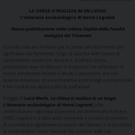
LA CHIESA SI REALIZZA IN UN LUOGO
L’itinerario ecclesiologico di Hervé Legrand
Nuova pubblicazione nella collana Sophia della Facoltà
teologica del Triveneto
Il concilio Vaticano II rimane per la chiesa cattolica l’evento più
significativo del Novecento: luogo di raccolta delle istanze di
cambiamento covate per decenni e, al tempo stesso,
promettente avvio di riflessioni e di percorsi che attendono di
essere pienamente recepiti e attuati. L’assunzione, pur con
qualche esitazione, di una prospettiva ecclesiologica comunionale
è tra i risultati più apprezzabili di quell’assise.
Il saggio di
Luca Merlo
,
La chiesa si realizza in un luogo.
L’itinerario ecclesiologico di Hervé Legrand
, offre
un’introduzione ragionata al pensiero del domenicano francese
(1935). Legrand si è fatto acuto interprete e convinto promotore
di una delle più significative riscoperte del Vaticano II: la possibilità
di comprendere l’unica Chiesa di Dio a partire dalle sue