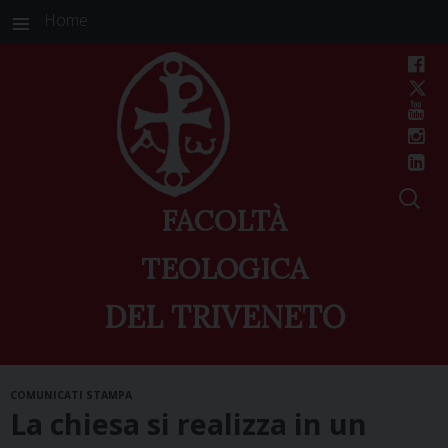
Home
FACOLTÀ
TEOLOGICA
DEL TRIVENETO
Skip
COMUNICATI STAMPA
to
La chiesa si realizza in un
content