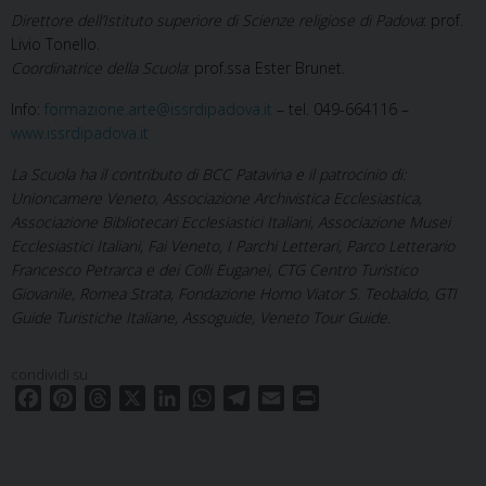
Direttore dell’Istituto superiore di Scienze religiose di Padova
: prof.
Livio Tonello.
Coordinatrice della Scuola
: prof.ssa Ester Brunet.
Info:
formazione.arte@issrdipadova.it
– tel. 049-664116 –
www.issrdipadova.it
La Scuola ha il contributo di BCC Patavina e il patrocinio di:
Unioncamere Veneto, Associazione Archivistica Ecclesiastica,
Associazione Bibliotecari Ecclesiastici Italiani, Associazione Musei
Ecclesiastici Italiani, Fai Veneto, I Parchi Letterari, Parco Letterario
Francesco Petrarca e dei Colli Euganei, CTG Centro Turistico
Giovanile, Romea Strata, Fondazione Homo Viator S. Teobaldo, GTI
Guide Turistiche Italiane, Assoguide, Veneto Tour Guide.
condividi su
F
P
T
X
L
W
T
E
P
a
i
h
i
h
e
m
r
c
n
r
n
a
l
a
i
e
t
e
k
t
e
i
n