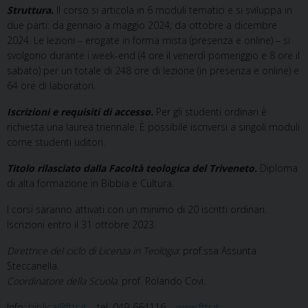
Struttura.
Il corso si articola in 6 moduli tematici e si sviluppa in
due parti: da gennaio a maggio 2024; da ottobre a dicembre
2024. Le lezioni – erogate in forma mista (presenza e online) – si
svolgono durante i week-end (4 ore il venerdì pomeriggio e 8 ore il
sabato) per un totale di 248 ore di lezione (in presenza e online) e
64 ore di laboratori.
Iscrizioni e requisiti di accesso.
Per gli studenti ordinari è
richiesta una laurea triennale. È possibile iscriversi a singoli moduli
come studenti uditori.
Titolo rilasciato dalla Facoltà teologica del Triveneto.
Diploma
di alta formazione in Bibbia e Cultura.
I corsi saranno attivati con un minimo di 20 iscritti ordinari.
Iscrizioni entro il 31 ottobre 2023.
Direttrice del ciclo di Licenza in Teologia
: prof.ssa Assunta
Steccanella.
Coordinatore della Scuola
: prof. Rolando Covi.
Info:
biblica@fttr.it
– tel. 049-664116 –
www.fttr.it