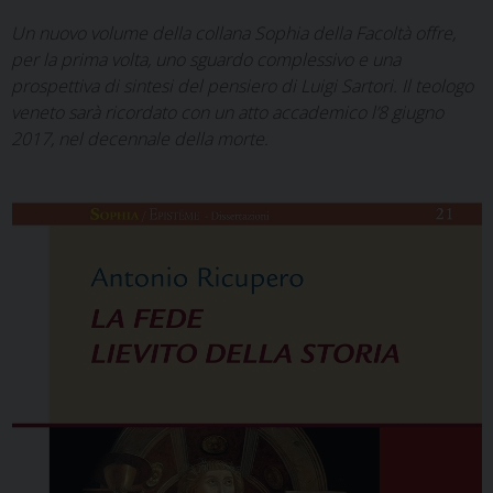
Un nuovo volume della collana Sophia della Facoltà offre,
per la prima volta, uno sguardo complessivo e una
prospettiva di sintesi del pensiero di Luigi Sartori. Il teologo
veneto sarà ricordato con un atto accademico l’8 giugno
2017, nel decennale della morte.