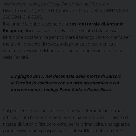
dell’itinerario teologico di Luigi Sartori
(Sophia / Episteme.
Dissertazioni, 21), EMP-FTTR, Padova 2016, pp. 308, ISBN 978-88-
250-2941-3, € 25,00.
Il volume è la pubblicazione della
tesi dottorale di Antonio
Ricupero
, discussa presso la Facoltà e voluta dalla stessa
istituzione accademica per ricordare il teologo veneto che fu per
molti anni docente di teologia dogmatica ed ecumenica al
seminario vescovile di Padova e che sostenne con forza la nascita
della Facoltà.
L’8 giugno 2017, nel decennale della morte di Sartori,
la Facoltà lo celebrerà con un atto accademico a cui
interverranno i teologi Piero Coda e Paolo Ricca.
Sul pensiero di Sartori – espresso prevalentemente in forma di
articoli, scritti brevi e interventi a seminari e simposi – il lavoro di
ricerca di Antonio Ricupero offre, per la prima volta, uno sguardo
complessivo e una prospettiva di sintesi. Il leit-motiv «la fede