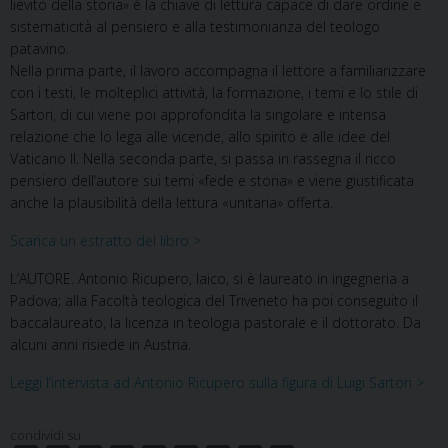
lievito della storia» è la chiave di lettura capace di dare ordine e
sistematicità al pensiero e alla testimonianza del teologo
patavino.
Nella prima parte, il lavoro accompagna il lettore a familiarizzare
con i testi, le molteplici attività, la formazione, i temi e lo stile di
Sartori, di cui viene poi approfondita la singolare e intensa
relazione che lo lega alle vicende, allo spirito e alle idee del
Vaticano II. Nella seconda parte, si passa in rassegna il ricco
pensiero dell’autore sui temi «fede e storia» e viene giustificata
anche la plausibilità della lettura «unitaria» offerta.
Scarica un estratto del libro >
L’AUTORE. Antonio Ricupero, laico, si è laureato in ingegneria a
Padova; alla Facoltà teologica del Triveneto ha poi conseguito il
baccalaureato, la licenza in teologia pastorale e il dottorato. Da
alcuni anni risiede in Austria.
Leggi l’intervista ad Antonio Ricupero sulla figura di Luigi Sartori >
condividi su