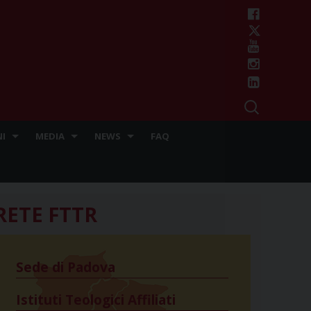
I
MEDIA
NEWS
FAQ
RETE FTTR
Sede di Padova
Istituti Teologici Affiliati