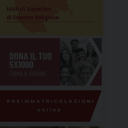
Istituti Superiori
di Scienze Religiose