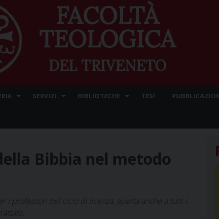
FACOLTÀ
TEOLOGICA
DEL TRIVENETO
ERIA
SERVIZI
BIBLIOTECHE
TESI
PUBBLICAZION
della Bibbia nel metodo
i professori del ciclo di licenza, aperta anche a tutti i
rattato.